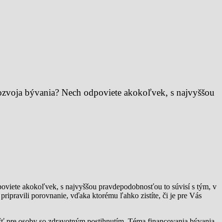
ozvoja bývania? Nech odpoviete akokoľvek, s najvyššou
viete akokoľvek, s najvyššou pravdepodobnosťou to súvisí s tým, v
pripravili porovnanie, vďaka ktorému ľahko zistíte, či je pre Vás
ášť pre osoby so zdravotným postihnutím. Téma financovania bývania