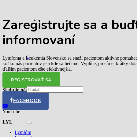
Zaregistrujte sa
a buď
informovaní
Lymfoma a Leukémia Slovensko sa snaží pacientom aktívne pomáhať. 
koľko nás pacientov je a kde sa liečime. Vyplňte, prosíme, krátky do
ďalším pacientom ešte efektívnejšia.
REGISTROVAŤ SA
Sledujte nás
FACEBOOK
YouTube
LYL
Lymfóm