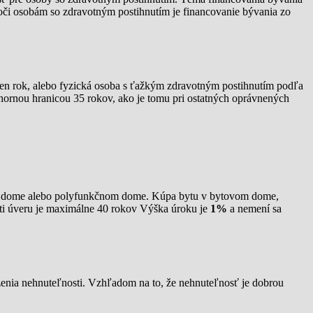
oči osobám so zdravotným postihnutím je financovanie bývania zo
den rok, alebo fyzická osoba s ťažkým zdravotným postihnutím podľa
 hornou hranicou 35 rokov, ako je tomu pri ostatných oprávnených
om dome alebo polyfunkčnom dome. Kúpa bytu v bytovom dome,
sti úveru je maximálne 40 rokov Výška úroku je
1%
a nemení sa
ženia nehnuteľnosti. Vzhľadom na to, že nehnuteľnosť je dobrou