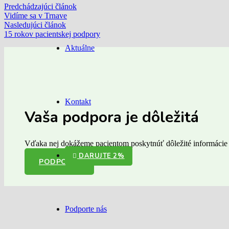
Predchádzajúci článok
Vidíme sa v Trnave
Nasledujúci článok
15 rokov pacientskej podpory
Aktuálne
Kontakt
Vaša podpora je dôležitá
Vďaka nej dokážeme pacientom poskytnúť dôležité informácie a
DARUJTE 2%
PODPORIŤ
Podporte nás