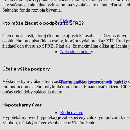
je v súčasnosti aktuálna, vzhľadom na vysoké ceny nehnuteľností a 
Štátneho fondu rozvoja bývania.
Lieky
Kto môže žiadať o podporu zo ŠFRB?
Člen domácnosti, ktorej členom je aj fyzická osoba s ťažkým zdravo
osobitného predpisu
(ide o osoby, ktorým vydal preukaz ZŤP Úrad prá
žiadateľoch úveru zo ŠFRB. Platí ale, že maximálna dĺžka splácania 
Nežiaduce účinky
Účel a výška podpory
Výstavba bytu vrátane bytu získaného nadstavbou, prístavbou ale
Transplantácia krvotvorných buniek
rodinnom dome alebo polyfunkčnom dome.
Financovať môžete
100 %
počas celej doby splácania úveru.
Hypotekárny úver
Rodičovstvo
Hypotekárny úver (hypotéka) je zabezpečený záložným právom k nehnu
zálohou, má takýto úver všeobecne nižšie úročenie.