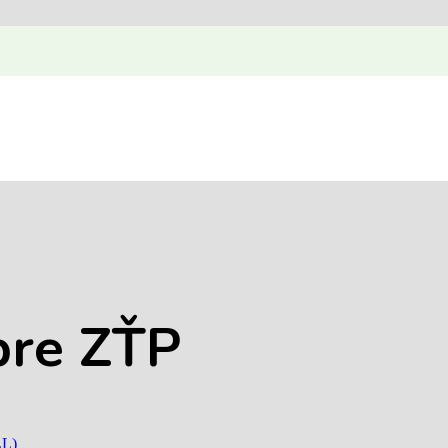
pre ZŤP
LL)