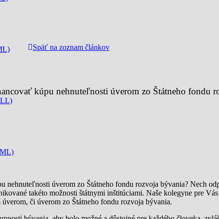
Späť na zoznam článkov
ML)
nancovať kúpu nehnuteľnosti úverom zo Štátneho fondu r
CLL)
CML)
u nehnuteľnosti úverom zo Štátneho fondu rozvoja bývania? Nech odpo
nikované takéto možnosti štátnymi inštitúciami. Naše kolegyne pre Vás 
úverom, či úverom zo Štátneho fondu rozvoja bývania.
tupnosti bývania, aby bolo možné a dôstojné pre každého človeka, zvl