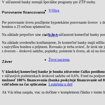
V súčasnosti banky nemajú špeciálne programy pre ZŤP osoby.
Výživa
Porovnanie financovania
Pre porovnanie úveru použijeme hypotekárne porovnanie úverov
z d
bonitou a 25 ročnou splatnosťou.
Na základe prepočtov sme zistili, že v súčasnosti komerčné banky p
Pohyb
Na základe uvedeného konštatujeme, že komerčné banky majú nižšiu
s najvyššou bonitou a príjmom.
Rovnako je treba uviesť, že úrok nie
s úverom – úrokovú sadzbu, poplatky, poistenie k úveru, ak sú na úve
Život pacienta
Záver
V klasickej komerčnej banke je bonita zdravotne ťažko postihnut
v súčasných podmienkach úrokovú sadzbu od 0,6%. Fond na podporu
možnosť 100% financovania (banka poskytuje financovanie od 80
vzhľadom na čas splácania..
Leukémia u detí
Ak Vás téma zaujala, viac sa dočítate v kompletnom článku v tomto 