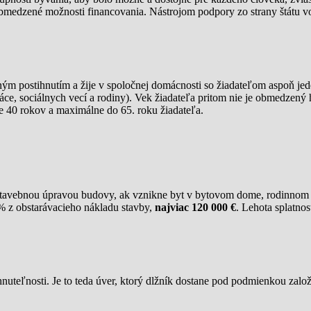
obmedzené možnosti financovania. Nástrojom podpory zo strany štátu v
tným postihnutím a žije v spoločnej domácnosti so žiadateľom aspoň je
ce, sociálnych vecí a rodiny). Vek žiadateľa pritom nie je obmedzený
je 40 rokov a maximálne do 65. roku žiadateľa.
bo stavebnou úpravou budovy, ak vznikne byt v bytovom dome, rodinn
 z obstarávacieho nákladu stavby,
najviac 120 000 €
. Lehota splatno
teľnosti. Je to teda úver, ktorý dlžník dostane pod podmienkou zalo