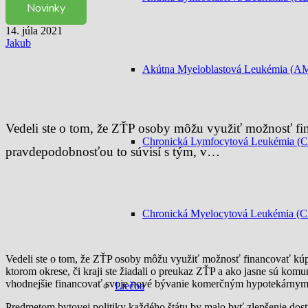
Novinky
14. júla 2021
Jakub
Akútna Myeloblastová Leukémia (A
Vedeli ste o tom, že ZŤP osoby môžu využiť možnosť fi
Chronická Lymfocytová Leukémia (
pravdepodobnosťou to súvisí s tým, v…
Chronická Myelocytová Leukémia (
Vedeli ste o tom, že ZŤP osoby môžu využiť možnosť financovať kúp
ktorom okrese, či kraji ste žiadali o preukaz ZŤP a ako jasne sú komu
vhodnejšie financovať svoje nové bývanie komerčným hypotekárnym 
Liečba
Predmetom bytovej politiky každého štátu by malo byť zlepšenie dos