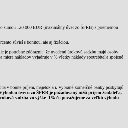
ý so sumou 120 000 EUR (maximálny úver zo ŠFRB) s priemernou
ento súvisí s bonitou, ale aj fixáciou.
ie je potrebné zdôrazniť, že uvedenú úrokovú sadzbu majú osoby
 miera nákladov vyjadruje v % všetky náklady spotrebiteľa spojené
ia v bonite príjem, majetok a i. Vybrané komerčné banky poskytujú
Výhodou úveru zo ŠFRB je požadovaný nižší príjem žiadateľa,
úroková sadzba vo výške
1% čo považujeme za veľkú výhodu