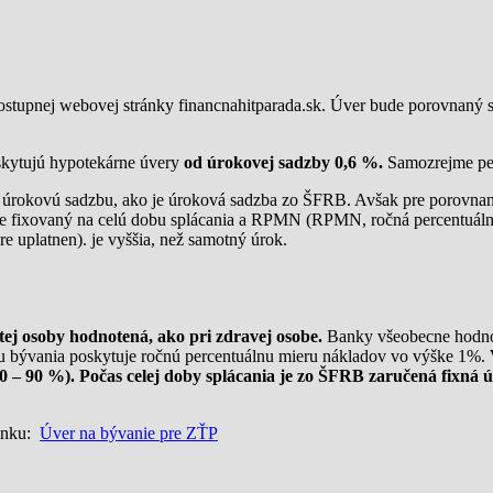
ostupnej webovej stránky financnahitparada.sk. Úver bude porovnan
oskytujú hypotekárne úvery
od úrokovej sadzby 0,6 %.
Samozrejme perc
 úrokovú sadzbu, ako je úroková sadzba zo ŠFRB. Avšak pre porovnan
 je fixovaný na celú dobu splácania a RPMN (RPMN, ročná percentuálna
re uplatnen). je vyššia, než samotný úrok.
ej osoby hodnotená, ako pri zdravej osobe.
Banky všeobecne hodnot
 bývania poskytuje ročnú percentuálnu mieru nákladov vo výške 1%.
 – 90 %). Počas celej doby splácania je zo ŠFRB zaručená fixná 
linku:
Úver na bývanie pre ZŤP