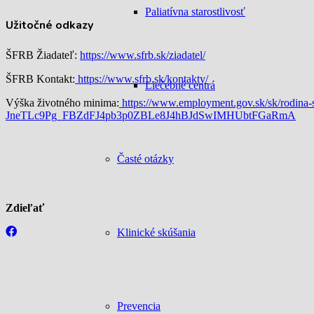
Paliatívna starostlivosť
Užitočné odkazy
ŠFRB Žiadateľ:
https://www.sfrb.sk/ziadatel/
ŠFRB Kontakt:
https://www.sfrb.sk/kontakty/
Liečebné centrá
Výška životného minima:
https://www.employment.gov.sk/sk/rodin
JneTLc9Pg_FBZdFJ4pb3p0ZBLe8J4hBJdSwIMHUbtFGaRmA
Časté otázky
Zdieľať
Klinické skúšania
Prevencia