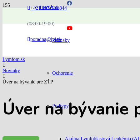
Leukémia
+421 907 549 844
(08:00-19:00)
poradna@lyl.sk
Príznaky
Lymfom.sk
Novinky
Ochorenie
Úver na bývanie pre ZŤP
Úver na bývanie 
Podtypy
Akútna Lymfoblastová Leukémia (A