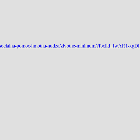
a-socialna-pomoc/hmotna-nudza/zivotne-minimum/?fbclid=IwAR1-xg