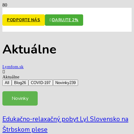
PODPORTE NÁS
DARUJTE 2%
Aktuálne
Lymfom.sk
Aktuálne
All
Blog
26
COVID-19
7
Novinky
239
Novinky
Edukačno-relaxačný pobyt Lyl Slovensko na
Štrbskom plese