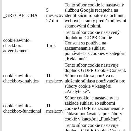
Tento súbor cookie je nastavený
5
službou Google recaptcha na
_GRECAPTCHA
mesiacov
identifikáciu robotov na ochranu
27 dní
webovej stránky pred škodlivými
spamovými útokmi.
Tento súbor cookie nastavený
doplnkom GDPR Cookie
cookielawinfo-
Consent sa používa na
checkbox-
1 rok
zaznamenanie súhlasu
advertisement
používateľa s cookies v kategórii
„Reklamné“.
Tento súbor cookie nastavuje
doplnok GDPR Cookie Consent.
cookielawinfo-
11
Súbor cookie sa používa na
checkbox-analytics
mesiacov
uloženie súhlasu používateľa pre
súbory cookie v kategórii
„Analytické“.
Súbor cookie je nastavený na
základe súhlasu so súbormi
cookielawinfo-
11
cookie GDPR na zaznamenanie
checkbox-functional
mesiacov
súhlasu používateľa pre súbory
cookie v kategórii „Funkčné“.
Tento súbor cookie nastavuje
doplnok GDPR Cookie Consent.