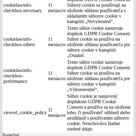
cookielawinfo-
11
Súbory cookie sa používajú na
checkbox-necessary
mesiacov
uloženie súhlasu používateľa s
ukladaním súborov cookie v
kategórii „Nevyhnutné“.
Tento súbor cookie nastavuje
doplnok GDPR Cookie Consent.
cookielawinfo-
11
Súbor cookie sa používa na
checkbox-others
mesiacov
uloženie súhlasu používateľa pre
súbory cookie v kategórii
„Ostatné.
Tento súbor cookie nastavuje
doplnok GDPR Cookie Consent.
cookielawinfo-
11
Súbor cookie sa používa na
checkbox-
mesiacov
uloženie súhlasu používateľa pre
performance
súbory cookie v kategórii
„Výkonnostné“.
Súbor cookie je nastavený
doplnkom GDPR Cookie
Consent a používa sa na uloženie
11
viewed_cookie_policy
toho, či používateľ súhlasil alebo
mesiacov
nesúhlasil s používaním súborov
cookie. Neuchováva žiadne
osobné údaje.
Funkčné