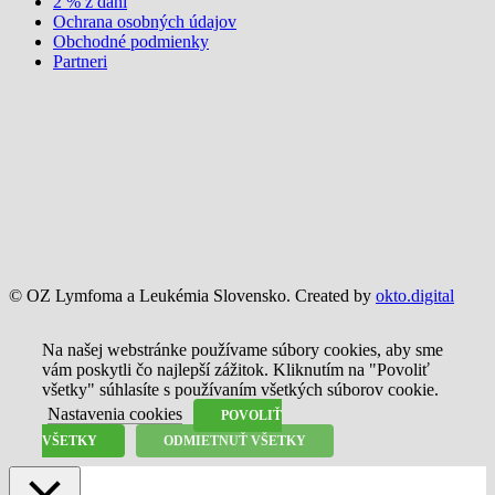
2 % z daní
Ochrana osobných údajov
Obchodné podmienky
Partneri
© OZ Lymfoma a Leukémia Slovensko. Created by
okto.digital
Na našej webstránke používame súbory cookies, aby sme
vám poskytli čo najlepší zážitok. Kliknutím na "Povoliť
všetky" súhlasíte s používaním všetkých súborov cookie.
Nastavenia cookies
POVOLIŤ
VŠETKY
ODMIETNUŤ VŠETKY