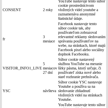
YouTube nastavuje tento súbor
cookie prostredníctvom
CONSENT
2 roky
vložených videí youtube a
zaznamenáva anonymné
štatistické údaje.
Facebook nastavuje tento
súbor cookie tak, aby
používateľom zobrazoval
3
relevantné reklamy sledovaním
fr
mesiace
správania používateľov na
webe, na stránkach, ktoré majú
Facebook pixel alebo sociálny
doplnok Facebooku.
Súbor cookie nastavený
5
službou YouTube na meranie
VISITOR_INFO1_LIVE
mesiacov
šírky pásma, ktorý určuje, či
27 dní
používateľ získa nové alebo
staré rozhranie prehrávača.
Súbor cookie YSC nastavuje
Youtube a používa sa na
YSC
návšteva
sledovanie zhliadnutí
vložených videí na stránkach
Youtube.
YouTube nastavuje tento súbor