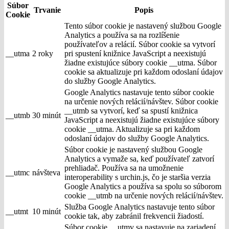
Súbor
Trvanie
Popis
Cookie
Tento súbor cookie je nastavený službou Google
Analytics a používa sa na rozlíšenie
používateľov a relácií. Súbor cookie sa vytvorí
__utma
2 roky
pri spustení knižnice JavaScript a neexistujú
žiadne existujúce súbory cookie __utma. Súbor
cookie sa aktualizuje pri každom odoslaní údajov
do služby Google Analytics.
Google Analytics nastavuje tento súbor cookie
na určenie nových relácií/návštev. Súbor cookie
__utmb sa vytvorí, keď sa spustí knižnica
__utmb
30 minút
JavaScript a neexistujú žiadne existujúce súbory
cookie __utma. Aktualizuje sa pri každom
odoslaní údajov do služby Google Analytics.
Súbor cookie je nastavený službou Google
Analytics a vymaže sa, keď používateľ zatvorí
prehliadač. Používa sa na umožnenie
__utmc
návšteva
interoperability s urchin.js, čo je staršia verzia
Google Analytics a používa sa spolu so súborom
cookie __utmb na určenie nových relácií/návštev.
Služba Google Analytics nastavuje tento súbor
__utmt
10 minút
cookie tak, aby zabránil frekvencii žiadostí.
Súbor cookie __utmv sa nastavuje na zariadení