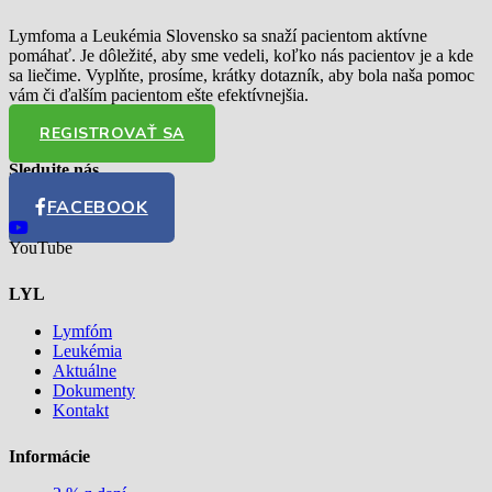
Lymfoma a Leukémia Slovensko sa snaží pacientom aktívne
pomáhať. Je dôležité, aby sme vedeli, koľko nás pacientov je a kde
sa liečime. Vyplňte, prosíme, krátky dotazník, aby bola naša pomoc
vám či ďalším pacientom ešte efektívnejšia.
REGISTROVAŤ SA
Sledujte nás
FACEBOOK
YouTube
LYL
Lymfóm
Leukémia
Aktuálne
Dokumenty
Kontakt
Informácie