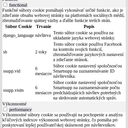
functional
Funkčné súbory cookie pomáhajú vykonávať určité funkcie, ako je
zdieľanie obsahu webovej stránky na platformách sociálnych médií,
zhromažďovanie spätnej väzby a ďalšie funkcie tretích strán.
Súbor Cookie
Trvanie
Popis
Tento súbor cookie sa používa na
django_language
návšteva
ukladanie jazyka webovej stránky.
Tento súbor cookie používa Facebook
na kontrolu svojich funkcií,
sb
2 roky
zhromažďovanie jazykových nastavení
a zdieľanie stránok.
Súbor cookie nastavený spoločnosťou
6
ssupp.vid
Smartsupp na zaznamenávanie ID
mesiacov
návštevníka.
Súbor cookie nastavený spoločnosťou
6
Smartsupp na zaznamenávanie počtu
ssupp.visits
mesiacov
predchádzajúcich návštev potrebných
na sledovanie automatických správ.
Výkonnostné
performance
Výkonnostné súbory cookie sa používajú na pochopenie a analýzu
kľúčových indexov výkonnosti webovej stránky, čo pomáha pri
poskytovaní lepšej používateľskej skúsenosti pre návštevníkov.