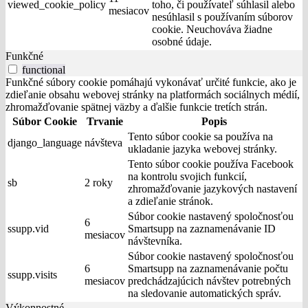
viewed_cookie_policy
toho, či používateľ súhlasil alebo
mesiacov
nesúhlasil s používaním súborov
cookie. Neuchováva žiadne
osobné údaje.
Funkčné
functional
Funkčné súbory cookie pomáhajú vykonávať určité funkcie, ako je
zdieľanie obsahu webovej stránky na platformách sociálnych médií,
zhromažďovanie spätnej väzby a ďalšie funkcie tretích strán.
Súbor Cookie
Trvanie
Popis
Tento súbor cookie sa používa na
django_language
návšteva
ukladanie jazyka webovej stránky.
Tento súbor cookie používa Facebook
na kontrolu svojich funkcií,
sb
2 roky
zhromažďovanie jazykových nastavení
a zdieľanie stránok.
Súbor cookie nastavený spoločnosťou
6
ssupp.vid
Smartsupp na zaznamenávanie ID
mesiacov
návštevníka.
Súbor cookie nastavený spoločnosťou
6
Smartsupp na zaznamenávanie počtu
ssupp.visits
mesiacov
predchádzajúcich návštev potrebných
na sledovanie automatických správ.
Výkonnostné