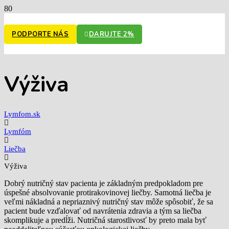
PODPORTE NÁS
DARUJTE 2%
Výživa
Lymfom.sk
Lymfóm
Liečba
Výživa
Dobrý nutričný stav pacienta je základným predpokladom pre
úspešné absolvovanie protirakovinovej liečby. Samotná liečba je
veľmi nákladná a nepriaznivý nutričný stav môže spôsobiť, že sa
pacient bude vzďalovať od navrátenia zdravia a tým sa liečba
skomplikuje a predĺži. Nutričná starostlivosť by preto mala byť