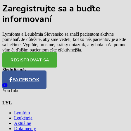
Zaregistrujte sa
a buďte
informovaní
Lymfoma a Leukémia Slovensko sa snaží pacientom aktívne
pomáhať. Je dôležité, aby sme vedeli, koľko nás pacientov je a kde
sa liečime. Vyplňte, prosíme, krátky dotazník, aby bola naša pomoc
vám či ďalším pacientom ešte efektívnejšia.
REGISTROVAŤ SA
Sledujte nás
FACEBOOK
YouTube
LYL
Lymfóm
Leukémia
Aktuálne
Dokumenty