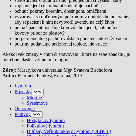
starostlivosť o dutinu ústnu, pred jedlom si vyšistiť zuby
zapíjanie jedla tekutinami zmierňuje pachuť
ochutiť pokrmy korením, dresingom, omáčkami
vyvarovať sa obľúbeným pokrmom v období chemoterapie,
aby si pacient k nim nevytvoril averziu na celý život
pokiaľ pacient pociťuje kovovú chuť jedál, nahradíme
kovový príbor za plastový
pri permanentnej pachuti v ústach podáme cukrík, žuvačku
pokrmy podávame pri izbovej teplote, nie vriace
Akékoľvek zmeny v chuti či stravovaní,, ktoré na sebe zbadáte , je
potrebné hlásiť svojmu onkologovi .
Zdroj:
Masarykova univerzita: Mgr. Svatava Bischofová
Autor:
Petronela Paulová,Brno máj 2013
Lymfóm
Príznaky
Miestne
Systémové
Ochorenie
Podtypy
Hodgkinov lymfóm
Folikulový lymfóm
Difúzny Veľkobunkový Lymfóm (DLBCL)