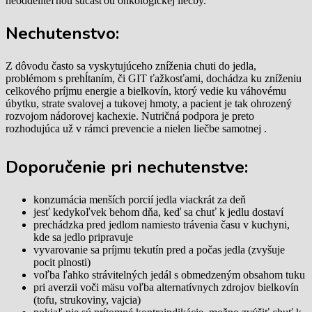
neoddeliteľnou súčasťou onkologickej liečby.
Nechutenstvo:
Z dôvodu často sa vyskytujúceho zníženia chuti do jedla,
problémom s prehĺtaním, či GIT ťažkosťami, dochádza ku zníženiu
celkového príjmu energie a bielkovín, ktorý vedie ku váhovému
úbytku, strate svalovej a tukovej hmoty, a pacient je tak ohrozený
rozvojom nádorovej kachexie. Nutričná podpora je preto
rozhodujúca už v rámci prevencie a nielen liečbe samotnej .
Doporučenie pri nechutenstve:
konzumácia menších porcií jedla viackrát za deň
jesť kedykoľvek behom dňa, keď sa chuť k jedlu dostaví
prechádzka pred jedlom namiesto trávenia času v kuchyni,
kde sa jedlo pripravuje
vyvarovanie sa príjmu tekutín pred a počas jedla (zvyšuje
pocit plnosti)
voľba ľahko strávitelných jedál s obmedzeným obsahom tuku
pri averzii voči mäsu voľba alternatívnych zdrojov bielkovín
(tofu, strukoviny, vajcia)