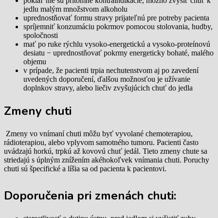
pokiaľ nie sú prítomné kontraindikácie, možno zvýšiť chuť k
jedlu malým množstvom alkoholu
uprednostňovať formu stravy prijateľnú pre potreby pacienta
spríjemniť konzumáciu pokrmov pomocou stolovania, hudby,
spoločnosti
mať po ruke rýchlu vysoko-energetickú a vysoko-proteínovú
desiatu − uprednostňovať pokrmy energeticky bohaté, malého
objemu
v prípade, že pacienti trpia nechutenstvom aj po zavedení
uvedených doporučení, ďalšou možnosťou je užívanie
doplnkov stravy, alebo liečiv zvyšujúcich chuť do jedla
Zmeny chuti
Zmeny vo vnímaní chuti môžu byť vyvolané chemoterapiou,
rádioterapiou, alebo vplyvom samotného tumoru. Pacienti často
uvádzajú horkú, trpkú až kovovú chuť jedál. Tieto zmeny chute sa
striedajú s úplným znížením akéhokoľvek vnímania chuti. Poruchy
chuti sú špecifické a líšia sa od pacienta k pacientovi.
Doporučenia pri zmenách chuti: