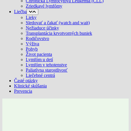
Chronická Lymfocytová Leukémia (CLL)
Zriedkavé lymfómy
Liečba
Lieky
Sledovať a čakať (watch and wait)
Nežiaduce účinky
Transplantácia krvotvorných buniek
Rodičovstvo
Výživa
Pohyb
Život pacienta
Lymfóm u detí
Lymfóm v tehotenstve
Paliatívna starostlivosť
Liečebné centrá
Časté otázky
Klinické skúšania
Prevencia