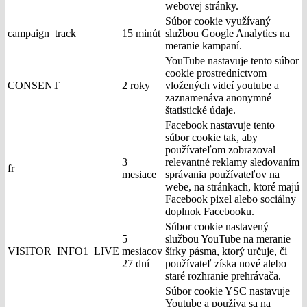
webovej stránky.
Súbor cookie využívaný
campaign_track
15 minút
službou Google Analytics na
meranie kampaní.
YouTube nastavuje tento súbor
cookie prostredníctvom
CONSENT
2 roky
vložených videí youtube a
zaznamenáva anonymné
štatistické údaje.
Facebook nastavuje tento
súbor cookie tak, aby
používateľom zobrazoval
3
relevantné reklamy sledovaním
fr
mesiace
správania používateľov na
webe, na stránkach, ktoré majú
Facebook pixel alebo sociálny
doplnok Facebooku.
Súbor cookie nastavený
5
službou YouTube na meranie
VISITOR_INFO1_LIVE
mesiacov
šírky pásma, ktorý určuje, či
27 dní
používateľ získa nové alebo
staré rozhranie prehrávača.
Súbor cookie YSC nastavuje
Youtube a používa sa na