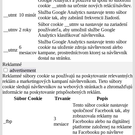
Google Analytics a používa sa spolu so súborom
cookie __utmb na určenie nových relácií/návštev.
Služba Google Analytics nastavuje tento súbor
__utmt
10 minút
cookie tak, aby zabránil frekvencii žiadostí.
Súbor cookie __utmv sa nastavuje na zariadení
__utmv
2 roky
používateľa, aby umožnil službe Google
Analytics klasifikovať návštevníka.
Služba Google Analytics nastavuje tento súbor
6
cookie na uloženie zdroja návštevnosti alebo
__utmz
mesiacov
kampane, prostredníctvom ktorej sa návštevník
dostal na stránku.
Reklamné
advertisement
Reklamné súbory cookie sa používajú na poskytovanie relevantných
reklám a marketingových kampaní návštevníkom. Tieto súbory
cookie sledujú návštevníkov na webových stránkach a zhromažďujú
informácie na poskytovanie prispôsobených reklám.
Súbor Cookie
Trvanie
Popis
Tento súbor cookie nastavuje
spoločnosť Facebook tak, aby
zobrazovala reklamy na
3
_fbp
Facebooku alebo na digitálnej
mesiace
platforme založenej na reklame
na Facebooku po návšteve