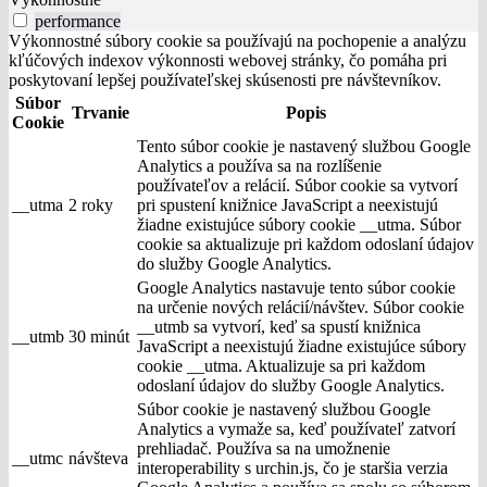
performance
Výkonnostné súbory cookie sa používajú na pochopenie a analýzu
kľúčových indexov výkonnosti webovej stránky, čo pomáha pri
poskytovaní lepšej používateľskej skúsenosti pre návštevníkov.
Súbor
Trvanie
Popis
Cookie
Tento súbor cookie je nastavený službou Google
Analytics a používa sa na rozlíšenie
používateľov a relácií. Súbor cookie sa vytvorí
__utma
2 roky
pri spustení knižnice JavaScript a neexistujú
žiadne existujúce súbory cookie __utma. Súbor
cookie sa aktualizuje pri každom odoslaní údajov
do služby Google Analytics.
Google Analytics nastavuje tento súbor cookie
na určenie nových relácií/návštev. Súbor cookie
__utmb sa vytvorí, keď sa spustí knižnica
__utmb
30 minút
JavaScript a neexistujú žiadne existujúce súbory
cookie __utma. Aktualizuje sa pri každom
odoslaní údajov do služby Google Analytics.
Súbor cookie je nastavený službou Google
Analytics a vymaže sa, keď používateľ zatvorí
prehliadač. Používa sa na umožnenie
__utmc
návšteva
interoperability s urchin.js, čo je staršia verzia