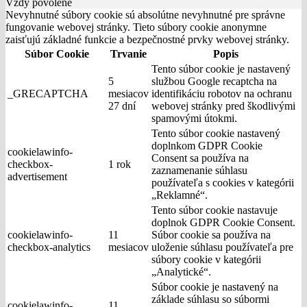
Vždy povolené
Nevyhnutné súbory cookie sú absolútne nevyhnutné pre správne
fungovanie webovej stránky. Tieto súbory cookie anonymne
zaisťujú základné funkcie a bezpečnostné prvky webovej stránky.
Súbor Cookie
Trvanie
Popis
Tento súbor cookie je nastavený
5
službou Google recaptcha na
_GRECAPTCHA
mesiacov
identifikáciu robotov na ochranu
27 dní
webovej stránky pred škodlivými
spamovými útokmi.
Tento súbor cookie nastavený
doplnkom GDPR Cookie
cookielawinfo-
Consent sa používa na
checkbox-
1 rok
zaznamenanie súhlasu
advertisement
používateľa s cookies v kategórii
„Reklamné“.
Tento súbor cookie nastavuje
doplnok GDPR Cookie Consent.
cookielawinfo-
11
Súbor cookie sa používa na
checkbox-analytics
mesiacov
uloženie súhlasu používateľa pre
súbory cookie v kategórii
„Analytické“.
Súbor cookie je nastavený na
základe súhlasu so súbormi
cookielawinfo-
11