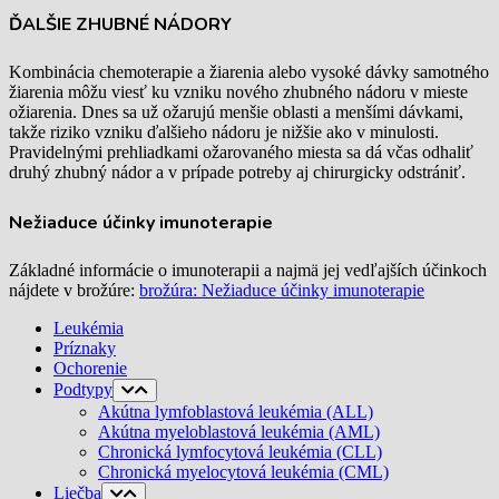
ĎALŠIE ZHUBNÉ NÁDORY
Kombinácia chemoterapie a žiarenia alebo vysoké dávky samotného
žiarenia môžu viesť ku vzniku nového zhubného nádoru v mieste
ožiarenia. Dnes sa už ožarujú menšie oblasti a menšími dávkami,
takže riziko vzniku ďalšieho nádoru je nižšie ako v minulosti.
Pravidelnými prehliadkami ožarovaného miesta sa dá včas odhaliť
druhý zhubný nádor a v prípade potreby aj chirurgicky odstrániť.
Nežiaduce účinky imunoterapie
Základné informácie o imunoterapii a najmä jej vedľajších účinkoch
nájdete v brožúre:
brožúra: Nežiaduce účinky imunoterapie
Leukémia
Príznaky
Ochorenie
Podtypy
Akútna lymfoblastová leukémia (ALL)
Akútna myeloblastová leukémia (AML)
Chronická lymfocytová leukémia (CLL)
Chronická myelocytová leukémia (CML)
Liečba