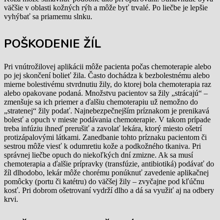
väčšie v oblasti kožných rýh a môže byť trvalé. Po liečbe je lepšie
vyhýbať sa priamemu slnku.
POŠKODENIE ŽÍL
Pri vnútrožilovej aplikácii môže pacienta počas chemoterapie alebo
po jej skončení bolieť žila. Často dochádza k bezbolestnému alebo
mierne bolestivému stvrdnutiu žily, do ktorej bola chemoterapia raz
alebo opakovane podaná. Množstvu pacientov sa žily „strácajú“ –
zmenšuje sa ich priemer a ďalšiu chemoterapiu už nemožno do
„stratenej“ žily podať. Najnebezpečnejším príznakom je prenikavá
bolesť a opuch v mieste podávania chemoterapie. V takom prípade
treba infúziu ihneď prerušiť a zavolať lekára, ktorý miesto ošetrí
protizápalovými látkami. Zanedbanie tohto príznaku pacientom či
sestrou môže viesť k odumretiu kože a podkožného tkaniva. Pri
správnej liečbe opuch do niekoľkých dní zmizne. Ak sa musí
chemoterapia a ďalšie prípravky (transfúzie, antibiotiká) podávať do
žíl dlhodobo, lekár môže chorému ponúknuť zavedenie aplikačnej
pomôcky (portu či katétru) do väčšej žily – zvyčajne pod kľúčnu
kosť. Pri dobrom ošetrovaní vydrží dlho a dá sa využiť aj na odbery
krvi.