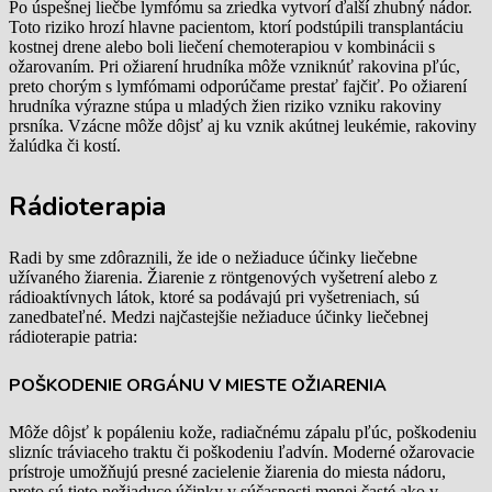
Po úspešnej liečbe lymfómu sa zriedka vytvorí ďalší zhubný nádor.
Toto riziko hrozí hlavne pacientom, ktorí podstúpili transplantáciu
kostnej drene alebo boli liečení chemoterapiou v kombinácii s
ožarovaním. Pri ožiarení hrudníka môže vzniknúť rakovina pľúc,
preto chorým s lymfómami odporúčame prestať fajčiť. Po ožiarení
hrudníka výrazne stúpa u mladých žien riziko vzniku rakoviny
prsníka. Vzácne môže dôjsť aj ku vznik akútnej leukémie, rakoviny
žalúdka či kostí.
Rádioterapia
Radi by sme zdôraznili, že ide o nežiaduce účinky liečebne
užívaného žiarenia. Žiarenie z röntgenových vyšetrení alebo z
rádioaktívnych látok, ktoré sa podávajú pri vyšetreniach, sú
zanedbateľné. Medzi najčastejšie nežiaduce účinky liečebnej
rádioterapie patria:
POŠKODENIE ORGÁNU V MIESTE OŽIARENIA
Môže dôjsť k popáleniu kože, radiačnému zápalu pľúc, poškodeniu
slizníc tráviaceho traktu či poškodeniu ľadvín. Moderné ožarovacie
prístroje umožňujú presné zacielenie žiarenia do miesta nádoru,
preto sú tieto nežiaduce účinky v súčasnosti menej časté ako v