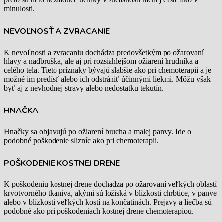
minulosti.
NEVOĽNOSŤ A ZVRACANIE
K nevoľnosti a zvracaniu dochádza predovšetkým po ožarovaní
hlavy a nadbruška, ale aj pri rozsiahlejšom ožiarení hrudníka a
celého tela. Tieto príznaky bývajú slabšie ako pri chemoterapii a je
možné im predísť alebo ich odstrániť účinnými liekmi. Môžu však
byť aj z nevhodnej stravy alebo nedostatku tekutín.
HNAČKA
Hnačky sa objavujú po ožiarení brucha a malej panvy. Ide o
podobné poškodenie slizníc ako pri chemoterapii.
POŠKODENIE KOSTNEJ DRENE
K poškodeniu kostnej drene dochádza po ožarovaní veľkých oblastí
krvotvorného tkaniva, akými sú ložiská v blízkosti chrbtice, v panve
alebo v blízkosti veľkých kostí na končatinách. Prejavy a liečba sú
podobné ako pri poškodeniach kostnej drene chemoterapiou.