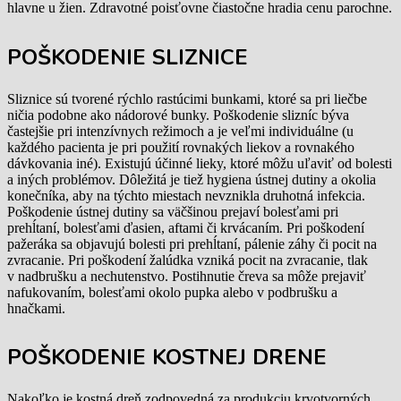
hlavne u žien. Zdravotné poisťovne čiastočne hradia cenu parochne.
POŠKODENIE SLIZNICE
Sliznice sú tvorené rýchlo rastúcimi bunkami, ktoré sa pri liečbe
ničia podobne ako nádorové bunky. Poškodenie slizníc býva
častejšie pri intenzívnych režimoch a je veľmi individuálne (u
každého pacienta je pri použití rovnakých liekov a rovnakého
dávkovania iné). Existujú účinné lieky, ktoré môžu uľaviť od bolesti
a iných problémov. Dôležitá je tiež hygiena ústnej dutiny a okolia
konečníka, aby na týchto miestach nevznikla druhotná infekcia.
Poškodenie ústnej dutiny sa väčšinou prejaví bolesťami pri
prehĺtaní, bolesťami ďasien, aftami či krvácaním. Pri poškodení
pažeráka sa objavujú bolesti pri prehĺtaní, pálenie záhy či pocit na
zvracanie. Pri poškodení žalúdka vzniká pocit na zvracanie, tlak
v nadbrušku a nechutenstvo. Postihnutie čreva sa môže prejaviť
nafukovaním, bolesťami okolo pupka alebo v podbrušku a
hnačkami.
POŠKODENIE KOSTNEJ DRENE
Nakoľko je kostná dreň zodpovedná za produkciu krvotvorných