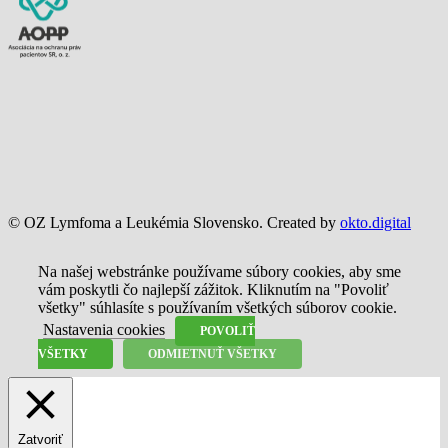
© OZ Lymfoma a Leukémia Slovensko. Created by
okto.digital
Na našej webstránke používame súbory cookies, aby sme
vám poskytli čo najlepší zážitok. Kliknutím na "Povoliť
všetky" súhlasíte s používaním všetkých súborov cookie.
Nastavenia cookies
POVOLIŤ
VŠETKY
ODMIETNUŤ VŠETKY
Zatvoriť