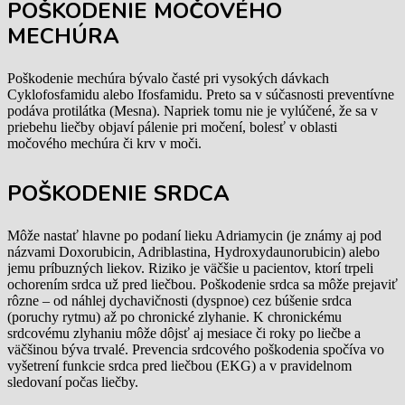
POŠKODENIE MOČOVÉHO
MECHÚRA
Poškodenie mechúra bývalo časté pri vysokých dávkach
Cyklofosfamidu alebo Ifosfamidu. Preto sa v súčasnosti preventívne
podáva protilátka (Mesna). Napriek tomu nie je vylúčené, že sa v
priebehu liečby objaví pálenie pri močení, bolesť v oblasti
močového mechúra či krv v moči.
POŠKODENIE SRDCA
Môže nastať hlavne po podaní lieku Adriamycin (je známy aj pod
názvami Doxorubicin, Adriblastina, Hydroxydaunorubicin) alebo
jemu príbuzných liekov. Riziko je väčšie u pacientov, ktorí trpeli
ochorením srdca už pred liečbou. Poškodenie srdca sa môže prejaviť
rôzne – od náhlej dychavičnosti (dyspnoe) cez búšenie srdca
(poruchy rytmu) až po chronické zlyhanie. K chronickému
srdcovému zlyhaniu môže dôjsť aj mesiace či roky po liečbe a
väčšinou býva trvalé. Prevencia srdcového poškodenia spočíva vo
vyšetrení funkcie srdca pred liečbou (EKG) a v pravidelnom
sledovaní počas liečby.