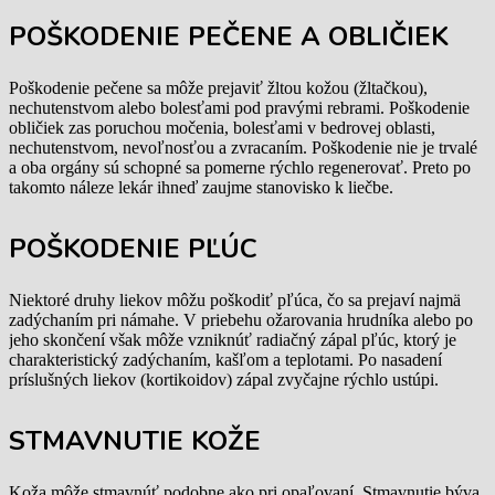
POŠKODENIE PEČENE A OBLIČIEK
Poškodenie pečene sa môže prejaviť žltou kožou (žltačkou),
nechutenstvom alebo bolesťami pod pravými rebrami. Poškodenie
obličiek zas poruchou močenia, bolesťami v bedrovej oblasti,
nechutenstvom, nevoľnosťou a zvracaním. Poškodenie nie je trvalé
a oba orgány sú schopné sa pomerne rýchlo regenerovať. Preto po
takomto náleze lekár ihneď zaujme stanovisko k liečbe.
POŠKODENIE PĽÚC
Niektoré druhy liekov môžu poškodiť pľúca, čo sa prejaví najmä
zadýchaním pri námahe. V priebehu ožarovania hrudníka alebo po
jeho skončení však môže vzniknúť radiačný zápal pľúc, ktorý je
charakteristický zadýchaním, kašľom a teplotami. Po nasadení
príslušných liekov (kortikoidov) zápal zvyčajne rýchlo ustúpi.
STMAVNUTIE KOŽE
Koža môže stmavnúť podobne ako pri opaľovaní. Stmavnutie býva