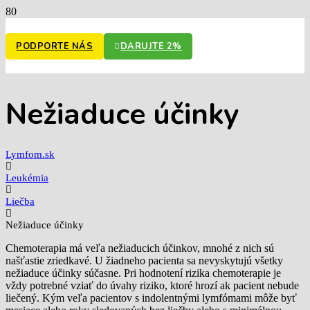
PODPORTE NÁS
DARUJTE 2%
Nežiaduce účinky
Lymfom.sk
Leukémia
Liečba
Nežiaduce účinky
Chemoterapia má veľa nežiaducich účinkov, mnohé z nich sú
našťastie zriedkavé. U žiadneho pacienta sa nevyskytujú všetky
nežiaduce účinky súčasne. Pri hodnotení rizika chemoterapie je
vždy potrebné vziať do úvahy riziko, ktoré hrozí ak pacient nebude
liečený. Kým veľa pacientov s indolentnými lymfómami môže byť