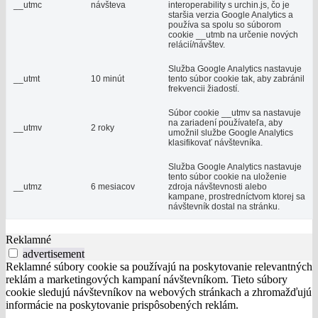
__utmc
návšteva
interoperability s urchin.js, čo je
staršia verzia Google Analytics a
používa sa spolu so súborom
cookie __utmb na určenie nových
relácií/návštev.
Služba Google Analytics nastavuje
__utmt
10 minút
tento súbor cookie tak, aby zabránil
frekvencii žiadostí.
Súbor cookie __utmv sa nastavuje
na zariadení používateľa, aby
__utmv
2 roky
umožnil službe Google Analytics
klasifikovať návštevníka.
Služba Google Analytics nastavuje
tento súbor cookie na uloženie
__utmz
6 mesiacov
zdroja návštevnosti alebo
kampane, prostredníctvom ktorej sa
návštevník dostal na stránku.
Reklamné
advertisement
Reklamné súbory cookie sa používajú na poskytovanie relevantných
reklám a marketingových kampaní návštevníkom. Tieto súbory
cookie sledujú návštevníkov na webových stránkach a zhromažďujú
informácie na poskytovanie prispôsobených reklám.