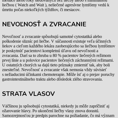
mesiace alebo roky sledovaných bez liečby alebo s minimálnou
liečbou ( Watch and Wait ), neliečené agresívne lymfómy vedú k
úmrtiu počas niekoľkých týždňov, či mesiacov.
NEVOĽNOSŤ A ZVRACANIE
Nevoľnosť a zvracanie spôsobujú samotné cytostatiká alebo
poškodenie slizníc pri liečbe. V súčasnosti existuje veľa účinných
liekov a cieľom každého lekára zaoberajúceho sa liečbou lymfómov
je poskytnúť pacientovi kompletnú úľavu od nevoľnosti a
zvracania. Darí sa to zhruba u 80 % pacientov liečených režimom
prvej línie a u polovice pacientov liečených záchrannými režimami.
U ostatných chorých sa dajú tieto príznaky zmierniť tak, aby boli
znesiteľné. Nevoľnosť a zvracanie však nemusia vždy súvisieť
s nežiaducimi účinkami chemoterapie. Môže ísť aj o prejav poruchy
gastrointestinálneho traktu alebo dôsledok zlého stravovania.
STRATA VLASOV
Väčšinou ju spôsobujú cytostatiká, niekedy ju môže zapríčiniť aj
ožarovanie hlavy. Po ukončení liečby vlasy znova dorastú.
Samozrejmosťou je predpis parochne na požiadanie, čo má význam