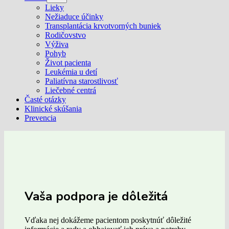
Lieky
Nežiaduce účinky
Transplantácia krvotvorných buniek
Rodičovstvo
Výživa
Pohyb
Život pacienta
Leukémia u detí
Paliatívna starostlivosť
Liečebné centrá
Časté otázky
Klinické skúšania
Prevencia
Vaša podpora je dôležitá
Vďaka nej dokážeme pacientom poskytnúť dôležité