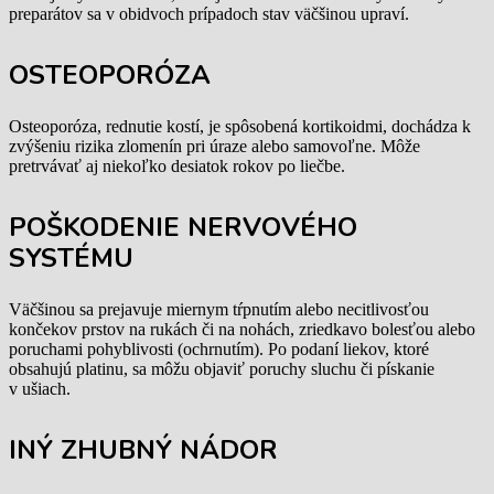
preparátov sa v obidvoch prípadoch stav väčšinou upraví.
OSTEOPORÓZA
Osteoporóza, rednutie kostí, je spôsobená kortikoidmi, dochádza k
zvýšeniu rizika zlomenín pri úraze alebo samovoľne. Môže
pretrvávať aj niekoľko desiatok rokov po liečbe.
POŠKODENIE NERVOVÉHO
SYSTÉMU
Väčšinou sa prejavuje miernym tŕpnutím alebo necitlivosťou
končekov prstov na rukách či na nohách, zriedkavo bolesťou alebo
poruchami pohyblivosti (ochrnutím). Po podaní liekov, ktoré
obsahujú platinu, sa môžu objaviť poruchy sluchu či pískanie
v ušiach.
INÝ ZHUBNÝ NÁDOR