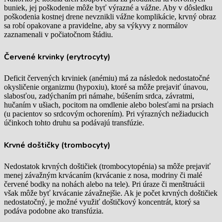
buniek, jej poškodenie môže byť výrazné a vážne. Aby v dôsledku
poškodenia kostnej drene nevznikli vážne komplikácie, krvný obraz
sa robí opakovane a pravidelne, aby sa výkyvy z normálov
zaznamenali v počiatočnom štádiu.
Červené krvinky (erytrocyty)
Deficit červených krviniek (anémiu) má za následok nedostatočné
okysličenie organizmu (hypoxiu), ktoré sa môže prejaviť únavou,
slabosťou, zadýchaním pri námahe, búšením srdca, závratmi,
hučaním v ušiach, pocitom na omdlenie alebo bolesťami na prsiach
(u pacientov so srdcovým ochorením). Pri výrazných nežiaducich
účinkoch tohto druhu sa podávajú transfúzie.
Krvné doštičky (trombocyty)
Nedostatok krvných doštičiek (trombocytopénia) sa môže prejaviť
menej závažným krvácaním (krvácanie z nosa, modriny či malé
červené bodky na nohách alebo na tele). Pri úraze či menštruácii
však môže byť krvácanie závažnejšie. Ak je počet krvných doštičiek
nedostatočný, je možné využiť doštičkový koncentrát, ktorý sa
podáva podobne ako transfúzia.