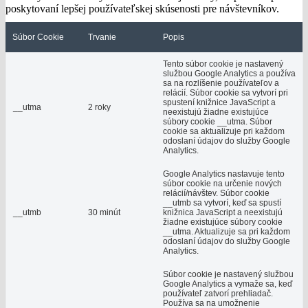
poskytovaní lepšej používateľskej skúsenosti pre návštevníkov.
Súbor Cookie
Trvanie
Popis
Tento súbor cookie je nastavený
službou Google Analytics a používa
sa na rozlíšenie používateľov a
relácií. Súbor cookie sa vytvorí pri
spustení knižnice JavaScript a
__utma
2 roky
neexistujú žiadne existujúce
súbory cookie __utma. Súbor
cookie sa aktualizuje pri každom
odoslaní údajov do služby Google
Analytics.
Google Analytics nastavuje tento
súbor cookie na určenie nových
relácií/návštev. Súbor cookie
__utmb sa vytvorí, keď sa spustí
__utmb
30 minút
knižnica JavaScript a neexistujú
žiadne existujúce súbory cookie
__utma. Aktualizuje sa pri každom
odoslaní údajov do služby Google
Analytics.
Súbor cookie je nastavený službou
Google Analytics a vymaže sa, keď
používateľ zatvorí prehliadač.
Používa sa na umožnenie