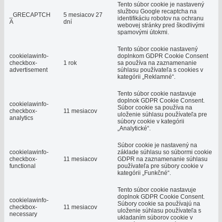
Tento súbor cookie je nastavený
službou Google recaptcha na
_GRECAPTCH
5 mesiacov 27
identifikáciu robotov na ochranu
A
dní
webovej stránky pred škodlivými
spamovými útokmi.
Tento súbor cookie nastavený
cookielawinfo-
doplnkom GDPR Cookie Consent
checkbox-
1 rok
sa používa na zaznamenanie
advertisement
súhlasu používateľa s cookies v
kategórii „Reklamné“.
Tento súbor cookie nastavuje
doplnok GDPR Cookie Consent.
cookielawinfo-
Súbor cookie sa používa na
checkbox-
11 mesiacov
uloženie súhlasu používateľa pre
analytics
súbory cookie v kategórii
„Analytické“.
Súbor cookie je nastavený na
cookielawinfo-
základe súhlasu so súbormi cookie
checkbox-
11 mesiacov
GDPR na zaznamenanie súhlasu
functional
používateľa pre súbory cookie v
kategórii „Funkčné“.
Tento súbor cookie nastavuje
doplnok GDPR Cookie Consent.
cookielawinfo-
Súbory cookie sa používajú na
checkbox-
11 mesiacov
uloženie súhlasu používateľa s
necessary
ukladaním súborov cookie v