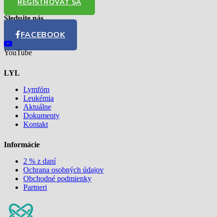
REGISTROVAŤ SA
Sledujte nás
FACEBOOK
YouTube
LYL
Lymfóm
Leukémia
Aktuálne
Dokumenty
Kontakt
Informácie
2 % z daní
Ochrana osobných údajov
Obchodné podmienky
Partneri