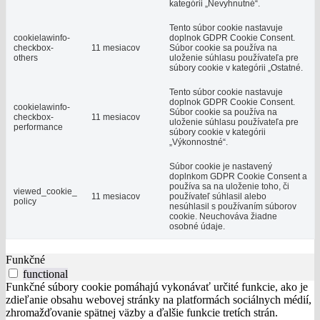
kategórii „Nevyhnutné“.
Tento súbor cookie nastavuje
cookielawinfo-
doplnok GDPR Cookie Consent.
checkbox-
11 mesiacov
Súbor cookie sa používa na
others
uloženie súhlasu používateľa pre
súbory cookie v kategórii „Ostatné.
Tento súbor cookie nastavuje
doplnok GDPR Cookie Consent.
cookielawinfo-
Súbor cookie sa používa na
checkbox-
11 mesiacov
uloženie súhlasu používateľa pre
performance
súbory cookie v kategórii
„Výkonnostné“.
Súbor cookie je nastavený
doplnkom GDPR Cookie Consent a
používa sa na uloženie toho, či
viewed_cookie_
11 mesiacov
používateľ súhlasil alebo
policy
nesúhlasil s používaním súborov
cookie. Neuchováva žiadne
osobné údaje.
Funkčné
functional
Funkčné súbory cookie pomáhajú vykonávať určité funkcie, ako je
zdieľanie obsahu webovej stránky na platformách sociálnych médií,
zhromažďovanie spätnej väzby a ďalšie funkcie tretích strán.