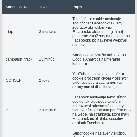
Súbor Cookie
Trvanie
Popis
Tento súbor cookie nastavuje
spoločnosť Facebook tak, aby
zobrazovala reklamy na
_fbp
3 mesiace
Facebooku alebo na digitálnej
platforme založenej na reklame na
Facebooku po návšteve webovej
stránky.
Súbor cookie využívaný službou
campaign_track
15 minút
Google Analytics na meranie
kampaní.
YouTube nastavuje tento súbor
cookie prostredníctvom vložených
CONSENT
2 roky
videí youtube a zaznamenáva
anonymné štatistické údaje.
Facebook nastavuje tento súbor
cookie tak, aby používateľom
zobrazoval relevantné reklamy
fr
3 mesiace
sledovaním správania používateľov
na webe, na stránkach, ktoré majú
Facebook pixel alebo sociálny
doplnok Facebooku.
Súbor cookie nastavený službou