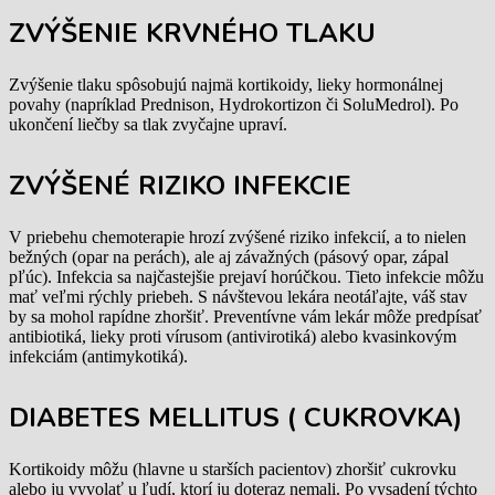
ZVÝŠENIE KRVNÉHO TLAKU
Zvýšenie tlaku spôsobujú najmä kortikoidy, lieky hormonálnej
povahy (napríklad Prednison, Hydrokortizon či SoluMedrol). Po
ukončení liečby sa tlak zvyčajne upraví.
ZVÝŠENÉ RIZIKO INFEKCIE
V priebehu chemoterapie hrozí zvýšené riziko infekcií, a to nielen
bežných (opar na perách), ale aj závažných (pásový opar, zápal
pľúc). Infekcia sa najčastejšie prejaví horúčkou. Tieto infekcie môžu
mať veľmi rýchly priebeh. S návštevou lekára neotáľajte, váš stav
by sa mohol rapídne zhoršiť. Preventívne vám lekár môže predpísať
antibiotiká, lieky proti vírusom (antivirotiká) alebo kvasinkovým
infekciám (antimykotiká).
DIABETES MELLITUS ( CUKROVKA)
Kortikoidy môžu (hlavne u starších pacientov) zhoršiť cukrovku
alebo ju vyvolať u ľudí, ktorí ju doteraz nemali. Po vysadení týchto