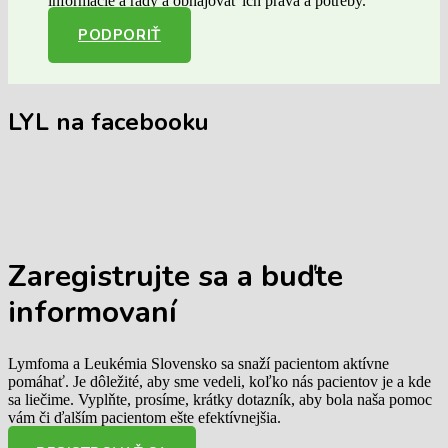
informácie a rady a obhajovať ich práva a potreby.
PODPORIŤ
LYL na facebooku
Zaregistrujte sa
a buďte
informovaní
Lymfoma a Leukémia Slovensko sa snaží pacientom aktívne
pomáhať. Je dôležité, aby sme vedeli, koľko nás pacientov je a kde
sa liečime. Vyplňte, prosíme, krátky dotazník, aby bola naša pomoc
vám či ďalším pacientom ešte efektívnejšia.