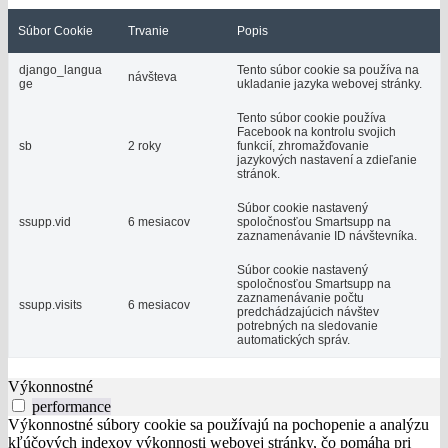
Súbor Cookie
Trvanie
Popis
django_langua
Tento súbor cookie sa používa na
návšteva
ge
ukladanie jazyka webovej stránky.
Tento súbor cookie používa
Facebook na kontrolu svojich
sb
2 roky
funkcií, zhromažďovanie
jazykových nastavení a zdieľanie
stránok.
Súbor cookie nastavený
ssupp.vid
6 mesiacov
spoločnosťou Smartsupp na
zaznamenávanie ID návštevníka.
Súbor cookie nastavený
spoločnosťou Smartsupp na
zaznamenávanie počtu
ssupp.visits
6 mesiacov
predchádzajúcich návštev
potrebných na sledovanie
automatických správ.
Výkonnostné
performance
Výkonnostné súbory cookie sa používajú na pochopenie a analýzu
kľúčových indexov výkonnosti webovej stránky, čo pomáha pri