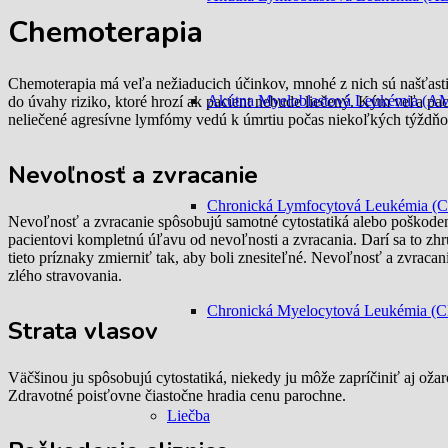
Chemoterapia
Chemoterapia má veľa nežiaducich účinkov, mnohé z nich sú našťastie
Akútna Myeloblastová Leukémia (A
do úvahy riziko, ktoré hrozí ak pacient nebude liečený. Kým veľa p
neliečené agresívne lymfómy vedú k úmrtiu počas niekoľkých týždňo
Nevoľnosť a zvracanie
Chronická Lymfocytová Leukémia (
Nevoľnosť a zvracanie spôsobujú samotné cytostatiká alebo poškodeni
pacientovi kompletnú úľavu od nevoľnosti a zvracania. Darí sa to zh
tieto príznaky zmierniť tak, aby boli znesiteľné. Nevoľnosť a zvraca
zlého stravovania.
Chronická Myelocytová Leukémia (
Strata vlasov
Väčšinou ju spôsobujú cytostatiká, niekedy ju môže zapríčiniť aj ož
Zdravotné poisťovne čiastočne hradia cenu parochne.
Liečba