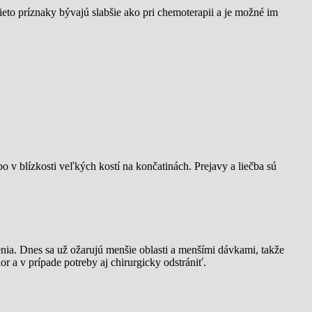
ieto príznaky bývajú slabšie ako pri chemoterapii a je možné im
o v blízkosti veľkých kostí na končatinách. Prejavy a liečba sú
ia. Dnes sa už ožarujú menšie oblasti a menšími dávkami, takže
r a v prípade potreby aj chirurgicky odstrániť.