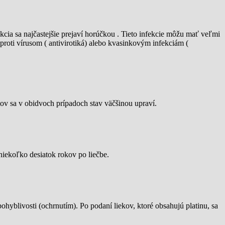
ekcia sa najčastejšie prejaví horúčkou . Tieto infekcie môžu mať veľmi
 proti vírusom ( antivirotiká) alebo kvasinkovým infekciám (
tov sa v obidvoch prípadoch stav väčšinou upraví.
niekoľko desiatok rokov po liečbe.
yblivosti (ochrnutím). Po podaní liekov, ktoré obsahujú platinu, sa