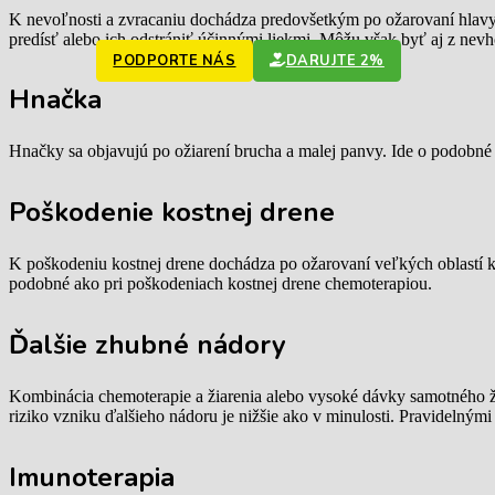
K nevoľnosti a zvracaniu dochádza predovšetkým po ožarovaní hlavy a 
predísť alebo ich odstrániť účinnými liekmi. Môžu však byť aj z nevh
PODPORTE NÁS
DARUJTE 2%
Hnačka
Hnačky sa objavujú po ožiarení brucha a malej panvy. Ide o podobné 
Poškodenie kostnej drene
K poškodeniu kostnej drene dochádza po ožarovaní veľkých oblastí krv
podobné ako pri poškodeniach kostnej drene chemoterapiou.
Ďalšie zhubné nádory
Kombinácia chemoterapie a žiarenia alebo vysoké dávky samotného ži
riziko vzniku ďalšieho nádoru je nižšie ako v minulosti. Pravidelným
Imunoterapia