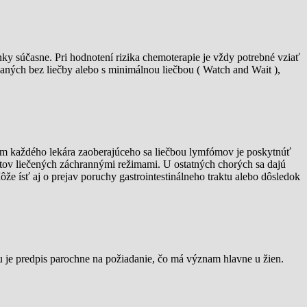
ky súčasne. Pri hodnotení rizika chemoterapie je vždy potrebné vziať
aných bez liečby alebo s minimálnou liečbou ( Watch and Wait ),
eľom každého lekára zaoberajúceho sa liečbou lymfómov je poskytnúť
ntov liečených záchrannými režimami. U ostatných chorých sa dajú
že ísť aj o prejav poruchy gastrointestinálneho traktu alebo dôsledok
u je predpis parochne na požiadanie, čo má význam hlavne u žien.