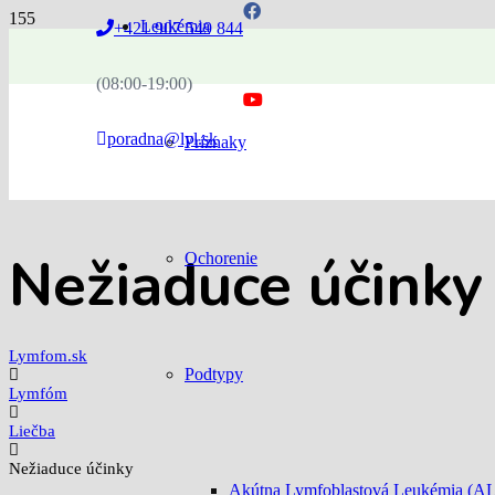
Leukémia
+421 907 549 844
(08:00-19:00)
poradna@lyl.sk
Príznaky
Nežiaduce účinky
Ochorenie
Lymfom.sk
Podtypy
Lymfóm
Liečba
Nežiaduce účinky
Akútna Lymfoblastová Leukémia (A