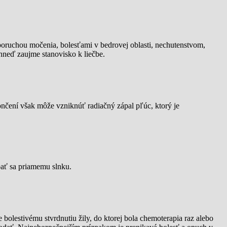
poruchou močenia, bolesťami v bedrovej oblasti, nechutenstvom,
hneď zaujme stanovisko k liečbe.
nčení však môže vzniknúť radiačný zápal pľúc, ktorý je
bať sa priamemu slnku.
 bolestivému stvrdnutiu žily, do ktorej bola chemoterapia raz alebo