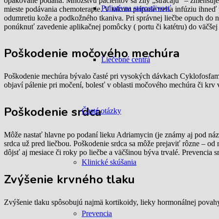
opakovane podaná. Množstvu pacientov sa žily „strácajú“ – zmenšuje
Paliatívna starostlivosť
mieste podávania chemoterapie. V takom prípade treba infúziu ihneď p
odumretiu kože a podkožného tkaniva. Pri správnej liečbe opuch do n
ponúknuť zavedenie aplikačnej pomôcky ( portu či katétru) do väčšej 
Poškodenie močového mechúra
Liečebné centrá
Poškodenie mechúra bývalo časté pri vysokých dávkach Cyklofosfamidu
objaví pálenie pri močení, bolesť v oblasti močového mechúra či krv 
Poškodenie srdca
Časté otázky
Môže nastať hlavne po podaní lieku Adriamycin (je známy aj pod názv
srdca už pred liečbou. Poškodenie srdca sa môže prejaviť rôzne – od
dôjsť aj mesiace či roky po liečbe a väčšinou býva trvalé. Prevencia
Klinické skúšania
Zvýšenie krvného tlaku
Zvýšenie tlaku spôsobujú najmä kortikoidy, lieky hormonálnej povahy
Prevencia