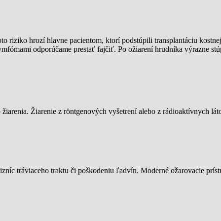
o riziko hrozí hlavne pacientom, ktorí podstúpili transplantáciu kostn
lymfómami odporúčame prestať fajčiť. Po ožiarení hrudníka výrazne st
žiarenia. Žiarenie z röntgenových vyšetrení alebo z rádioaktívnych lát
níc tráviaceho traktu či poškodeniu ľadvín. Moderné ožarovacie prístr