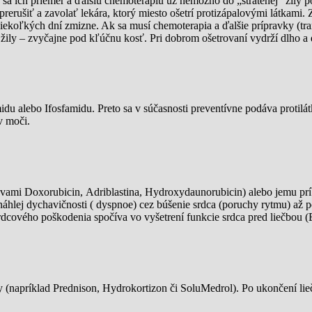
 sa ich priemer a ďalšiu chemoterapiu už nemožno do „stratenej“ žily 
rerušiť a zavolať lekára, ktorý miesto ošetrí protizápalovými látkami.
iekoľkých dní zmizne. Ak sa musí chemoterapia a ďalšie prípravky (tra
žily – zvyčajne pod kľúčnu kosť. Pri dobrom ošetrovaní vydrží dlho a d
 alebo Ifosfamidu. Preto sa v súčasnosti preventívne podáva protilátk
v moči.
ami Doxorubicin, Adriblastina, Hydroxydaunorubicin) alebo jemu príbuz
 náhlej dychavičnosti ( dyspnoe) cez búšenie srdca (poruchy rytmu) a
 srdcového poškodenia spočíva vo vyšetrení funkcie srdca pred liečbou 
 (napríklad Prednison, Hydrokortizon či SoluMedrol). Po ukončení lieč