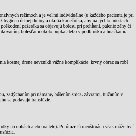
tenzívnych režimoch a je veľmi individuálne (u každého pacienta je pri
ež hygiena ústnej dutiny a okolia konečníka, aby na týchto miestach
poškodení pažeráka sa objavujú bolesti pri prehĺtaní, pálenie záhy či
 nafukovaním, bolesťami okolo pupka alebo v podbrušku a hnačkami.
a kostnej drene nevznikli vážne komplikácie, krvný obraz sa robí
ťou, zadýchaním pri námahe, búšením srdca, závratmi, hučaním v
hu sa podávajú transfúzie.
ky na nohách alebo na tele). Pri úraze či menštruácii však môže byť
nsfúzia.