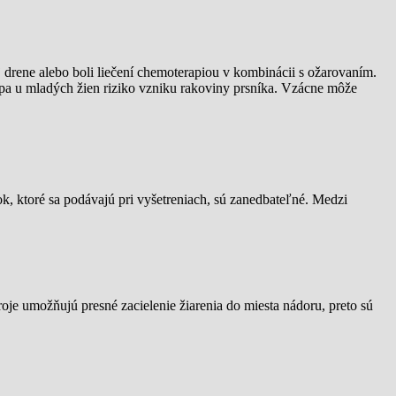
ej drene alebo boli liečení chemoterapiou v kombinácii s ožarovaním.
úpa u mladých žien riziko vzniku rakoviny prsníka. Vzácne môže
ok, ktoré sa podávajú pri vyšetreniach, sú zanedbateľné. Medzi
oje umožňujú presné zacielenie žiarenia do miesta nádoru, preto sú