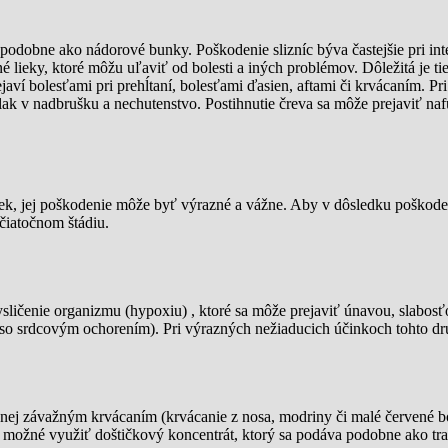
ia podobne ako nádorové bunky. Poškodenie slizníc býva častejšie pri in
 lieky, ktoré môžu uľaviť od bolesti a iných problémov. Dôležitá je ti
aví bolesťami pri prehĺtaní, bolesťami ďasien, aftami či krvácaním. Pri 
, tlak v nadbrušku a nechutenstvo. Postihnutie čreva sa môže prejaviť
, jej poškodenie môže byť výrazné a vážne. Aby v dôsledku poškodeni
čiatočnom štádiu.
sličenie organizmu (hypoxiu) , ktoré sa môže prejaviť únavou, slabos
 so srdcovým ochorením). Pri výrazných nežiaducich účinkoch tohto dru
nej závažným krvácaním (krvácanie z nosa, modriny či malé červené bod
e možné využiť doštičkový koncentrát, ktorý sa podáva podobne ako tra