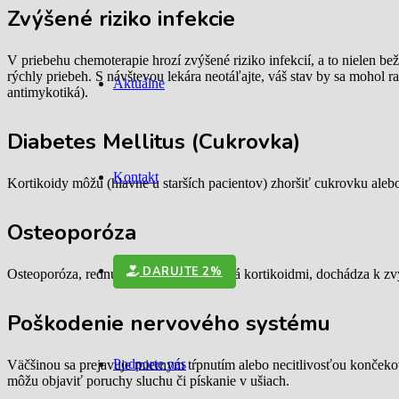
Zvýšené riziko infekcie
V priebehu chemoterapie hrozí zvýšené riziko infekcií, a to nielen be
rýchly priebeh. S návštevou lekára neotáľajte, váš stav by sa mohol r
Aktuálne
antimykotiká).
Diabetes Mellitus (Cukrovka)
Kontakt
Kortikoidy môžu (hlavne u starších pacientov) zhoršiť cukrovku alebo
Osteoporóza
DARUJTE 2%
Osteoporóza, rednutie kostí, je spôsobená kortikoidmi, dochádza k zv
Poškodenie nervového systému
Podporte nás
Väčšinou sa prejavuje miernym tŕpnutím alebo necitlivosťou končekov
môžu objaviť poruchy sluchu či pískanie v ušiach.