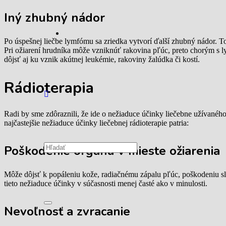
Iný zhubný nádor
Po úspešnej liečbe lymfómu sa zriedka vytvorí ďalší zhubný nádor. Tot
Pri ožiarení hrudníka môže vzniknúť rakovina pľúc, preto chorým s 
dôjsť aj ku vznik akútnej leukémie, rakoviny žalúdka či kostí.
Rádioterapia
Radi by sme zdôraznili, že ide o nežiaduce účinky liečebne užívaného 
najčastejšie nežiaduce účinky liečebnej rádioterapie patria:
Poškodenie orgánu v mieste ožiarenia
Môže dôjsť k popáleniu kože, radiačnému zápalu pľúc, poškodeniu sliz
tieto nežiaduce účinky v súčasnosti menej časté ako v minulosti.
Nevoľnosť a zvracanie