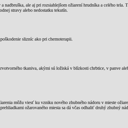
nadbruška, ale aj pri rozsiahlejšom ožiarení hrudníka a celého tela. T
odnej stravy alebo nedostatku tekutín.
poškodenie slizníc ako pri chemoterapii.
otvorného tkaniva, akými sú ložiská v blízkosti chrbtice, v panve aleb
arenia môžu viesť ku vzniku nového zhubného nádoru v mieste ožiaren
i prehliadkami ožarovaného miesta sa dá včas odhaliť druhý zhubný nádo