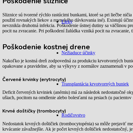
Poškodenie sliznice
Sliznice sú tvorené rýchlo rastúcimi bunkami, ktoré sa pri liečbe nič
použití rovnakých liekov a rovnakého dávkovania iné). Existujú účinné
Lieky
nevznikla druhotná infekcia. Poškodenie ústnej dutiny sa väčšinou prej
pocit na zvracanie. Pri poškodení žalúdka vzniká pocit na zvracanie
Poškodenie kostnej drene
Nežiaduce účinky
Nakoľko je kostná dreň zodpovedná za produkciu krvotvorných buniek
opakovane a pravidelne, aby sa výkyvy z normálov zaznamenali v po
Červené krvinky (erytrocyty)
Transplantácia krvotvorných buniek
Deficit červených krviniek (anémiu) má za následok nedostatočné oky
ušiach, pocitom na omdlenie alebo bolesťami na prsiach (u pacientov
Krvné doštičky (trombocyty)
Rodičovstvo
Nedostatok krvných doštičiek (trombocytopénia) sa môže prejaviť me
krvácanie závažnejšie. Ak je počet krvných doštičiek nedostatočný, j