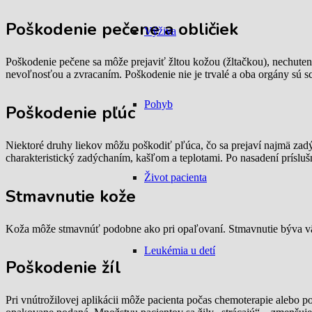
Poškodenie pečene a obličiek
Výživa
Poškodenie pečene sa môže prejaviť žltou kožou (žltačkou), nechute
nevoľnosťou a zvracaním. Poškodenie nie je trvalé a oba orgány sú s
Pohyb
Poškodenie pľúc
Niektoré druhy liekov môžu poškodiť pľúca, čo sa prejaví najmä zad
charakteristický zadýchaním, kašľom a teplotami. Po nasadení prísluš
Život pacienta
Stmavnutie kože
Koža môže stmavnúť podobne ako pri opaľovaní. Stmavnutie býva väčš
Leukémia u detí
Poškodenie žíl
Pri vnútrožilovej aplikácii môže pacienta počas chemoterapie alebo po