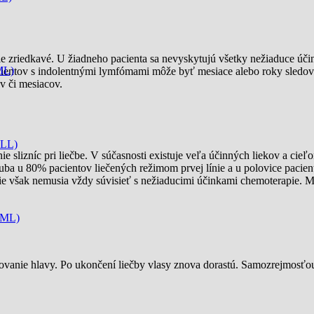
 zriedkavé. U žiadneho pacienta sa nevyskytujú všetky nežiaduce účin
ML)
acientov s indolentnými lymfómami môže byť mesiace alebo roky sledov
v či mesiacov.
CLL)
e slizníc pri liečbe. V súčasnosti existuje veľa účinných liekov a ci
ruba u 80% pacientov liečených režimom prvej línie a u polovice pacie
nie však nemusia vždy súvisieť s nežiaducimi účinkami chemoterapie. Mô
CML)
arovanie hlavy. Po ukončení liečby vlasy znova dorastú. Samozrejmosťo