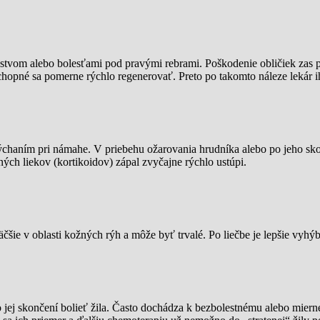
nstvom alebo bolesťami pod pravými rebrami. Poškodenie obličiek zas 
chopné sa pomerne rýchlo regenerovať. Preto po takomto náleze lekár i
ýchaním pri námahe. V priebehu ožarovania hrudníka alebo po jeho sko
ných liekov (kortikoidov) zápal zvyčajne rýchlo ustúpi.
ie v oblasti kožných rýh a môže byť trvalé. Po liečbe je lepšie vyhý
 jej skončení bolieť žila. Často dochádza k bezbolestnému alebo mierne