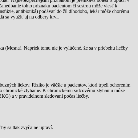
podať. Najnebezpečnejším príznakom je prenikavá bolesť a opuch v
 Zanedbanie tohto príznaku pacientom či sestrou môže viesť k
nsfúzie, antibiotiká) podávať do žíl dlhodobo, lekár môže chorému
á sa využiť aj na odbery krvi.
a (Mesna). Napriek tomu nie je vylúčené, že sa v priebehu liečby
ných liekov. Riziko je väčšie u pacientov, ktorí trpeli ochorením
ž po chronické zlyhanie. K chronickému srdcovému zlyhaniu môže
(EKG) a v pravidelnom sledovaní počas liečby.
by sa tlak zvyčajne upraví.