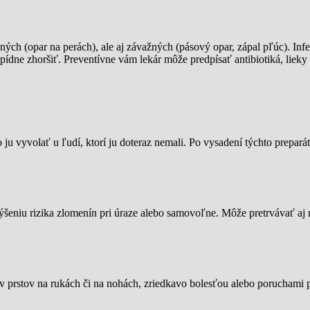
žných (opar na perách), ale aj závažných (pásový opar, zápal pľúc). Inf
apídne zhoršiť. Preventívne vám lekár môže predpísať antibiotiká, lieky
 ju vyvolať u ľudí, ktorí ju doteraz nemali. Po vysadení týchto prepará
ýšeniu rizika zlomenín pri úraze alebo samovoľne. Môže pretrvávať aj 
 prstov na rukách či na nohách, zriedkavo bolesťou alebo poruchami poh