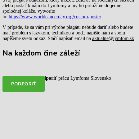
alebo poslať k nám do Lymfomy a my ho priložíme do jednej
spoločnej koláže, vytvoríte
tu:
https://www.worldcancerday.org/custom-poster
V prípade, že sa vám pri výrobe plagátu nebude dariť alebo budete
mať problém s jazykom, technikou a pod., napíšte nám a spolu
napíšeme svetu odkaz. Stačí napísať email na
aktualne@lymfom.sk
Na každom čine záleží
Chcem finančne podporiť
prácu Lymfoma Slovensko
PODPORIŤ