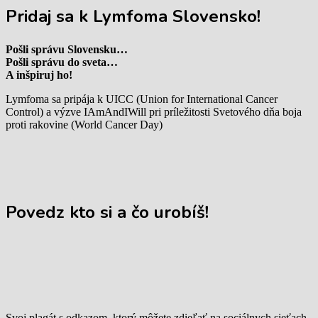
Pridaj sa k Lymfoma Slovensko!
Pošli správu Slovensku…
Pošli správu do sveta…
A inšpiruj ho!
Lymfoma sa pripája k UICC (Union for International Cancer
Control) a výzve IAmAndIWill pri príležitosti Svetového dňa boja
proti rakovine (World Cancer Day)
Povedz kto si a čo urobíš!
Svoj plagát s odkazom, ktorý môžete zdieľať na sociálnych sieťach