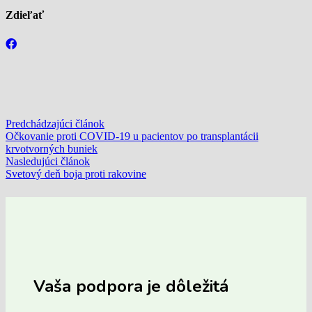
Zdieľať
Predchádzajúci článok
Očkovanie proti COVID-19 u pacientov po transplantácii
krvotvorných buniek
Nasledujúci článok
Svetový deň boja proti rakovine
Vaša podpora je dôležitá