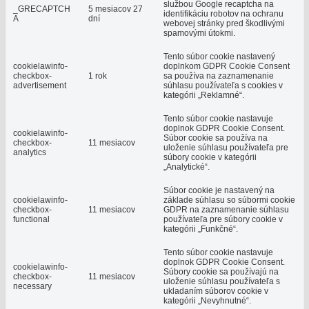
službou Google recaptcha na
_GRECAPTCH
5 mesiacov 27
identifikáciu robotov na ochranu
A
dní
webovej stránky pred škodlivými
spamovými útokmi.
Tento súbor cookie nastavený
cookielawinfo-
doplnkom GDPR Cookie Consent
checkbox-
1 rok
sa používa na zaznamenanie
advertisement
súhlasu používateľa s cookies v
kategórii „Reklamné“.
Tento súbor cookie nastavuje
doplnok GDPR Cookie Consent.
cookielawinfo-
Súbor cookie sa používa na
checkbox-
11 mesiacov
uloženie súhlasu používateľa pre
analytics
súbory cookie v kategórii
„Analytické“.
Súbor cookie je nastavený na
cookielawinfo-
základe súhlasu so súbormi cookie
checkbox-
11 mesiacov
GDPR na zaznamenanie súhlasu
functional
používateľa pre súbory cookie v
kategórii „Funkčné“.
Tento súbor cookie nastavuje
doplnok GDPR Cookie Consent.
cookielawinfo-
Súbory cookie sa používajú na
checkbox-
11 mesiacov
uloženie súhlasu používateľa s
necessary
ukladaním súborov cookie v
kategórii „Nevyhnutné“.