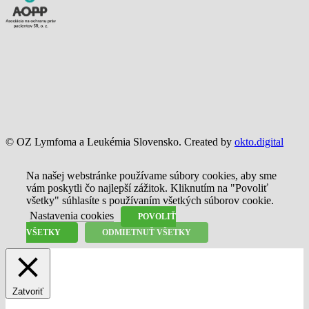
© OZ Lymfoma a Leukémia Slovensko. Created by
okto.digital
Na našej webstránke používame súbory cookies, aby sme
vám poskytli čo najlepší zážitok. Kliknutím na "Povoliť
všetky" súhlasíte s používaním všetkých súborov cookie.
Nastavenia cookies
POVOLIŤ
VŠETKY
ODMIETNUŤ VŠETKY
Zatvoriť