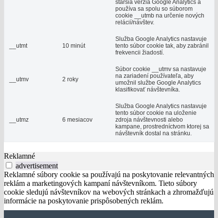
staršia verzia Google Analytics a
používa sa spolu so súborom
cookie __utmb na určenie nových
relácií/návštev.
Služba Google Analytics nastavuje
__utmt
10 minút
tento súbor cookie tak, aby zabránil
frekvencii žiadostí.
Súbor cookie __utmv sa nastavuje
na zariadení používateľa, aby
__utmv
2 roky
umožnil službe Google Analytics
klasifikovať návštevníka.
Služba Google Analytics nastavuje
tento súbor cookie na uloženie
__utmz
6 mesiacov
zdroja návštevnosti alebo
kampane, prostredníctvom ktorej sa
návštevník dostal na stránku.
Reklamné
advertisement
Reklamné súbory cookie sa používajú na poskytovanie relevantných
reklám a marketingových kampaní návštevníkom. Tieto súbory
cookie sledujú návštevníkov na webových stránkach a zhromažďujú
informácie na poskytovanie prispôsobených reklám.