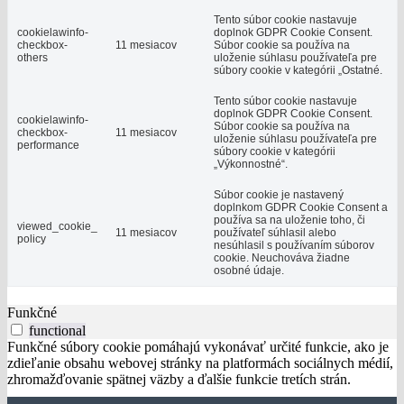
Tento súbor cookie nastavuje
cookielawinfo-
doplnok GDPR Cookie Consent.
checkbox-
11 mesiacov
Súbor cookie sa používa na
others
uloženie súhlasu používateľa pre
súbory cookie v kategórii „Ostatné.
Tento súbor cookie nastavuje
doplnok GDPR Cookie Consent.
cookielawinfo-
Súbor cookie sa používa na
checkbox-
11 mesiacov
uloženie súhlasu používateľa pre
performance
súbory cookie v kategórii
„Výkonnostné“.
Súbor cookie je nastavený
doplnkom GDPR Cookie Consent a
používa sa na uloženie toho, či
viewed_cookie_
11 mesiacov
používateľ súhlasil alebo
policy
nesúhlasil s používaním súborov
cookie. Neuchováva žiadne
osobné údaje.
Funkčné
functional
Funkčné súbory cookie pomáhajú vykonávať určité funkcie, ako je
zdieľanie obsahu webovej stránky na platformách sociálnych médií,
zhromažďovanie spätnej väzby a ďalšie funkcie tretích strán.