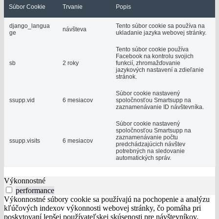
Súbor Cookie
Trvanie
Popis
django_langua
Tento súbor cookie sa používa na
návšteva
ge
ukladanie jazyka webovej stránky.
Tento súbor cookie používa
Facebook na kontrolu svojich
sb
2 roky
funkcií, zhromažďovanie
jazykových nastavení a zdieľanie
stránok.
Súbor cookie nastavený
ssupp.vid
6 mesiacov
spoločnosťou Smartsupp na
zaznamenávanie ID návštevníka.
Súbor cookie nastavený
spoločnosťou Smartsupp na
zaznamenávanie počtu
ssupp.visits
6 mesiacov
predchádzajúcich návštev
potrebných na sledovanie
automatických správ.
Výkonnostné
performance
Výkonnostné súbory cookie sa používajú na pochopenie a analýzu
kľúčových indexov výkonnosti webovej stránky, čo pomáha pri
poskytovaní lepšej používateľskej skúsenosti pre návštevníkov.