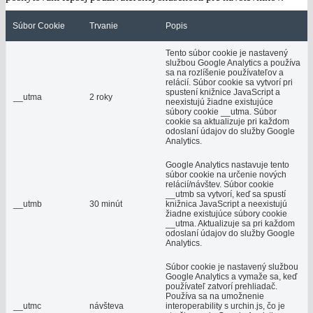
Súbor Cookie
Trvanie
Popis
Tento súbor cookie je nastavený
službou Google Analytics a používa
sa na rozlíšenie používateľov a
relácií. Súbor cookie sa vytvorí pri
spustení knižnice JavaScript a
__utma
2 roky
neexistujú žiadne existujúce
súbory cookie __utma. Súbor
cookie sa aktualizuje pri každom
odoslaní údajov do služby Google
Analytics.
Google Analytics nastavuje tento
súbor cookie na určenie nových
relácií/návštev. Súbor cookie
__utmb sa vytvorí, keď sa spustí
__utmb
30 minút
knižnica JavaScript a neexistujú
žiadne existujúce súbory cookie
__utma. Aktualizuje sa pri každom
odoslaní údajov do služby Google
Analytics.
Súbor cookie je nastavený službou
Google Analytics a vymaže sa, keď
používateľ zatvorí prehliadač.
Používa sa na umožnenie
__utmc
návšteva
interoperability s urchin.js, čo je