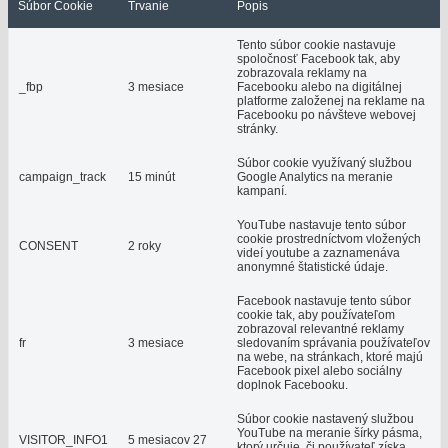
Súbor Cookie
Trvanie
Popis
Tento súbor cookie nastavuje
spoločnosť Facebook tak, aby
zobrazovala reklamy na
_fbp
3 mesiace
Facebooku alebo na digitálnej
platforme založenej na reklame na
Facebooku po návšteve webovej
stránky.
Súbor cookie využívaný službou
campaign_track
15 minút
Google Analytics na meranie
kampaní.
YouTube nastavuje tento súbor
cookie prostredníctvom vložených
CONSENT
2 roky
videí youtube a zaznamenáva
anonymné štatistické údaje.
Facebook nastavuje tento súbor
cookie tak, aby používateľom
zobrazoval relevantné reklamy
fr
3 mesiace
sledovaním správania používateľov
na webe, na stránkach, ktoré majú
Facebook pixel alebo sociálny
doplnok Facebooku.
Súbor cookie nastavený službou
YouTube na meranie šírky pásma,
VISITOR_INFO1
5 mesiacov 27
ktorý určuje, či používateľ získa