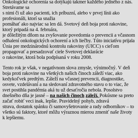
Onkologické ochorenia sa dotýkajú takmer každého jedného z nás.
Stretávame sa
s nimi či už ako pacienti, ich príbuzní, alebo v prvej línii ako
profesionáli, ktorí sa snažia
pomáhať ako najviac sa len dá. Svetový deň boja proti rakovine,
ktorý pripadá na 4. februára,
je dôležitým dňom na zvyšovanie povedomia o prevencii a včasnom
odhalení onkologických ochorení a ich liečby. Túto iniciatívu prijala
Únia pre medzinárodnú kontrolu rakoviny (UICC) s cieľom
propagovať a presadzovať ciele Svetovej deklarácie
o rakovine, ktorá bola podpísaná v roku 2008.
Tento rok je však, v negatívnom slova zmysle, výnimočný. V deň
boja proti rakovine na všetkých našich činoch záleží viac, ako
kedykoľvek predtým. Záleží na včasnej prevencii, diagnostike,
osvete, vzdelávaní a na sledovaní zdravotného stavu o to viac, že
svet postihla pandémia aká tu už desaťročia nebola. Posolstvo
dnešného dňa je jasné –
na našich činoch
záleží.
Pokúsme sa preto
začať robiť veci inak, lepšie. Pravidelný pohyb, zdravá
strava, dostatok spánku či samovyšetrovanie a rady odborníkov – to
všetko sú faktory, ktoré môžu výraznou mierou zmeniť naše životy
k lepšiemu.