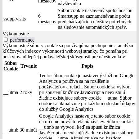
mesiacov
návštevníka.
Súbor cookie nastavený spoločnosťou
6
Smartsupp na zaznamenávanie počtu
ssupp.visits
mesiacov
predchádzajúcich návštev potrebných
na sledovanie automatických správ.
Výkonnostné
performance
Výkonnostné súbory cookie sa používajú na pochopenie a analýzu
kľúčových indexov výkonnosti webovej stránky, čo pomáha pri
poskytovaní lepšej používateľskej skúsenosti pre návštevníkov.
Súbor
Trvanie
Popis
Cookie
Tento súbor cookie je nastavený službou Google
Analytics a používa sa na rozlíšenie
používateľov a relácií. Súbor cookie sa vytvorí
__utma
2 roky
pri spustení knižnice JavaScript a neexistujú
žiadne existujúce súbory cookie __utma. Súbor
cookie sa aktualizuje pri každom odoslaní údajov
do služby Google Analytics.
Google Analytics nastavuje tento súbor cookie
na určenie nových relácií/návštev. Súbor cookie
__utmb sa vytvorí, keď sa spustí knižnica
__utmb
30 minút
JavaScript a neexistujú žiadne existujúce súbory
cookie __utma. Aktualizuje sa pri každom