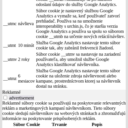
odoslaní údajov do služby Google Analytics.
Súbor cookie je nastavený službou Google
Analytics a vymaže sa, keď používateľ zatvorí
prehliadač. Používa sa na umožnenie
__utmc
návšteva
interoperability s urchin.js, čo je staršia verzia
Google Analytics a používa sa spolu so súborom
cookie __utmb na určenie nových relácií/návštev.
Služba Google Analytics nastavuje tento súbor
__utmt
10 minút
cookie tak, aby zabránil frekvencii žiadostí.
Súbor cookie __utmv sa nastavuje na zariadení
__utmv
2 roky
používateľa, aby umožnil službe Google
Analytics klasifikovať návštevníka.
Služba Google Analytics nastavuje tento súbor
6
cookie na uloženie zdroja návštevnosti alebo
__utmz
mesiacov
kampane, prostredníctvom ktorej sa návštevník
dostal na stránku.
Reklamné
advertisement
Reklamné súbory cookie sa používajú na poskytovanie relevantných
reklám a marketingových kampaní návštevníkom. Tieto súbory
cookie sledujú návštevníkov na webových stránkach a zhromažďujú
informácie na poskytovanie prispôsobených reklám.
Súbor Cookie
Trvanie
Popis