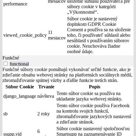
mesiacov
uloženie súhlasu používateľa pre
performance
súbory cookie v kategórii
„Výkonnostné“.
Súbor cookie je nastavený
doplnkom GDPR Cookie
Consent a používa sa na uloženie
11
viewed_cookie_policy
toho, či používateľ súhlasil alebo
mesiacov
nesúhlasil s používaním súborov
cookie. Neuchováva žiadne
osobné údaje.
Funkčné
functional
Funkčné súbory cookie pomáhajú vykonávať určité funkcie, ako je
zdieľanie obsahu webovej stránky na platformách sociálnych médií,
zhromažďovanie spätnej väzby a ďalšie funkcie tretích strán.
Súbor Cookie
Trvanie
Popis
Tento súbor cookie sa používa na
django_language
návšteva
ukladanie jazyka webovej stránky.
Tento súbor cookie používa Facebook
na kontrolu svojich funkcií,
sb
2 roky
zhromažďovanie jazykových nastavení
a zdieľanie stránok.
Súbor cookie nastavený spoločnosťou
6
ssupp.vid
Smartsupp na zaznamenávanie ID