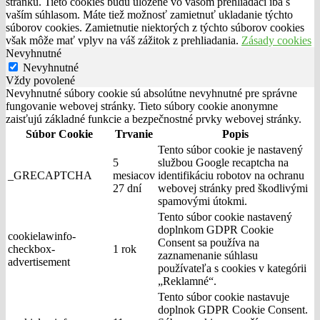
stránku. Tieto cookies budú uložené vo vašom prehliadači iba s
vaším súhlasom. Máte tiež možnosť zamietnuť ukladanie týchto
súborov cookies. Zamietnutie niektorých z týchto súborov cookies
však môže mať vplyv na váš zážitok z prehliadania.
Zásady cookies
Nevyhnutné
Nevyhnutné
Vždy povolené
Nevyhnutné súbory cookie sú absolútne nevyhnutné pre správne
fungovanie webovej stránky. Tieto súbory cookie anonymne
zaisťujú základné funkcie a bezpečnostné prvky webovej stránky.
Súbor Cookie
Trvanie
Popis
Tento súbor cookie je nastavený
5
službou Google recaptcha na
_GRECAPTCHA
mesiacov
identifikáciu robotov na ochranu
27 dní
webovej stránky pred škodlivými
spamovými útokmi.
Tento súbor cookie nastavený
doplnkom GDPR Cookie
cookielawinfo-
Consent sa používa na
checkbox-
1 rok
zaznamenanie súhlasu
advertisement
používateľa s cookies v kategórii
„Reklamné“.
Tento súbor cookie nastavuje
doplnok GDPR Cookie Consent.