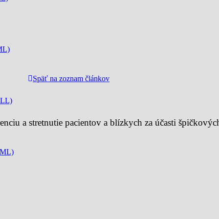
ML)
Späť na zoznam článkov
CLL)
renciu a stretnutie pacientov a blízkych za účasti špičkov
CML)