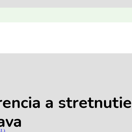
encia a stretnutie
lava
LL)