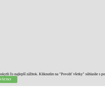
ytli čo najlepší zážitok. Kliknutím na "Povoliť všetky" súhlasíte s 
 VŠETKY