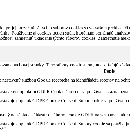
u pri jej prezeraní. Z týchto súborov cookies sa vo vašom prehliadači 
ánky. Používame aj cookies tretích strán, ktoré nám pomáhajú analyzo
možnosť zamietnuť ukladanie týchto súborov cookies. Zamietnutie niek
ovanie webovej stránky. Tieto súbory cookie anonymne zaisťujú zákla
Popis
je nastavený službou Google recaptcha na identifikáciu robotov na oc
nastavený doplnkom GDPR Cookie Consent sa používa na zaznamenanie
nastavuje doplnok GDPR Cookie Consent. Súbor cookie sa používa na ul
tavený na základe súhlasu so súbormi cookie GDPR na zaznamenanie sú
nastavuje doplnok GDPR Cookie Consent. Súbory cookie sa používajú n
né“.