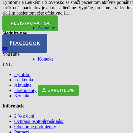
Lymfoma a Leukémia Slovensko sa snaží pacientom aktívne pomáhať. 
koľko nás pacientov je a kde sa liečime. Vyplňte, prosíme, krátky do
ďalším pacientom ešte efektívnejšia.
REGISTROVAŤ SA
Aktuálne
Sledujte nás
FACEBOOK
YouTube
Kontakt
LYL
Lymfóm
Leukémia
Aktuálne
DARUJTE 2%
Dokumenty
Kontakt
Informácie
2 % z daní
Podporte nás
Ochrana osobných údajov
Obchodné podmienky
Partneri