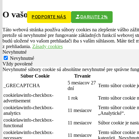
O vašom súkromí
PODPORTE NÁS
DARUJTE 2%
Táto webová stránka používa súbory cookies na zlepšenie vášho zážitk
pretože sú nevyhnutné pre fungovanie základných funkcií webovej str
budú uložené vo vašom prehliadači iba s vaším súhlasom. Máte tiež 
z prehliadania.
Zásady cookies
Nevyhnutné
Nevyhnutné
Vždy povolené
Nevyhnutné súbory cookie sú absolútne nevyhnutné pre správne fung
Súbor Cookie
Trvanie
5 mesiacov 27
_GRECAPTCHA
Tento súbor cookie 
dní
cookielawinfo-checkbox-
1 rok
Tento súbor cookie 
advertisement
cookielawinfo-checkbox-
Tento súbor cookie 
11 mesiacov
analytics
„Analytické“.
cookielawinfo-checkbox-
11 mesiacov
Súbor cookie je nas
functional
cookielawinfo-checkbox-
Tento súbor cookie 
11 mesiacov
necessary
kategórii „Nevyhnut