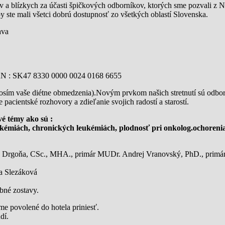
ov a blízkych za účasti špičkových odborníkov, ktorých sme pozvali z
y ste mali všetci dobrú dostupnosť zo všetkých oblastí Slovenska.
ava
IBAN : SK47 8330 0000 0024 0168 6655
rosím vaše diétne obmedzenia).Novým prvkom našich stretnutí sú odborn
cientské rozhovory a zdieľanie svojich radostí a starostí.
é témy ako sú :
ukémiách, chronických leukémiách, plodnosť pri onkolog.ochorenia
š Drgoňa, CSc., MHA., primár MUDr. Andrej Vranovský, PhD., pri
a Slezáková
ebné zostavy.
me povolené do hotela priniesť.
dí.