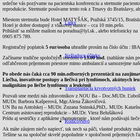
srdečne vás pozývame na pacientska konferenciu a stretnutie pacient
reprodukcie. Stretnutie posúvame tento rok z Trnavy do Bratislavy, ab
Miestom stretnutia bude Hotel MATYŠÁK, Pražská 3745/15, Bratisl
Lieky
Hotel je dobre dostupný z vlakovej stanice – cca 10 min.pešo.
Prihlásiť sa môžete mailom na poradna@lyl.sk , alebo telefonicky na
0905 875 789.
Registračný poplatok
5 eur/osoba
uhradíte prosím na číslo účtu : 
Nežiaduce účinky
Začíname tradične spoločným obedom o
13.00 hod
. (nahláste nám p
odľahčenom príjemnom priestore mimo ambulancií a samozrejme naše pa
Po obede nás čaká cca 90 min.odborných prezentácií na zaujímav
Liečba, inovatívne postupy a liečivá pri lymfómoch, akútnych le
malignitám po liečbe lymfómov a leukémií
Transplantácia krvotvorných buniek
Pozvali sme medzi nás zdravotníkov z NOU Ba – Doc.MUDr. Ľubo
MUDr. Barbora Kašperová, Mgr.Alena Žákovičová.
UN Ba na Antolskej – MUDr. Zuzana Sninská,PhD,. MUDr. Katarín
Centrum asistovanej reprodukcie – MUDr. Viera Belušáková
Prídu aj sestričky z aplikárne chemoterapie , ktoré nám podávajú lieč
Rodičovstvo
Ak máte záujem niečo napiecť, tak nech sa páči, vlastné produkty má
Tešíme sa na spoločné skvelé popoludnie v spoločnosti príjemných ľu