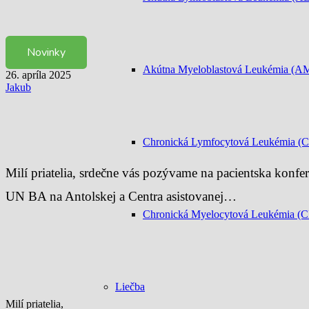
Novinky
Akútna Myeloblastová Leukémia (A
26. apríla 2025
Jakub
Chronická Lymfocytová Leukémia (
Milí priatelia, srdečne vás pozývame na pacientska konfe
UN BA na Antolskej a Centra asistovanej…
Chronická Myelocytová Leukémia (
Liečba
Milí priatelia,