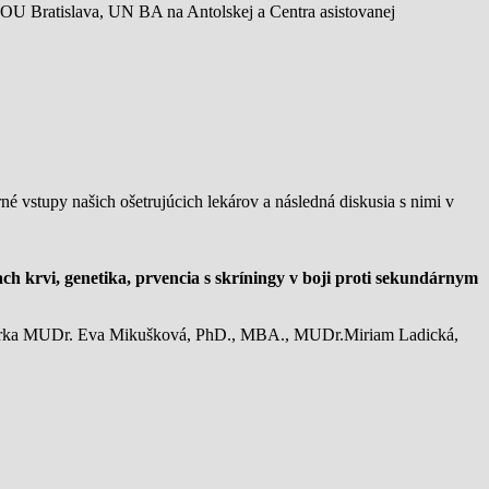
 NOU Bratislava, UN BA na Antolskej a Centra asistovanej
é vstupy našich ošetrujúcich lekárov a následná diskusia s nimi v
ch krvi, genetika, prvencia s skríningy v boji proti sekundárnym
márka MUDr. Eva Mikušková, PhD., MBA., MUDr.Miriam Ladická,