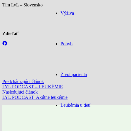
Tím LyL – Slovensko
Výživa
Zdieľať
Pohyb
Život pacienta
Predchádzajúci článok
LYL PODCAST – LEUKÉMIE
Nasledujúci článok
LYL PODCAST- Akútne leukémie
Leukémia u detí