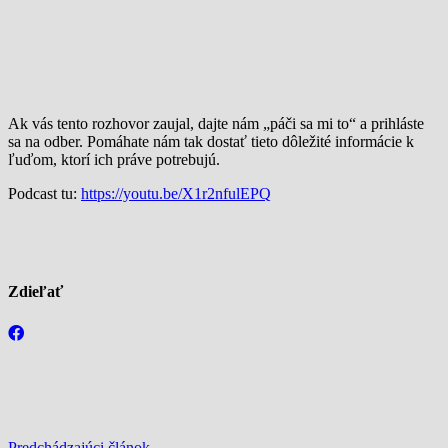
Ak vás tento rozhovor zaujal, dajte nám „páči sa mi to“ a prihláste
sa na odber. Pomáhate nám tak dostať tieto dôležité informácie k
ľuďom, ktorí ich práve potrebujú.
Podcast tu:
https://youtu.be/X1r2nfulEPQ
Zdieľať
Predchádzajúci článok