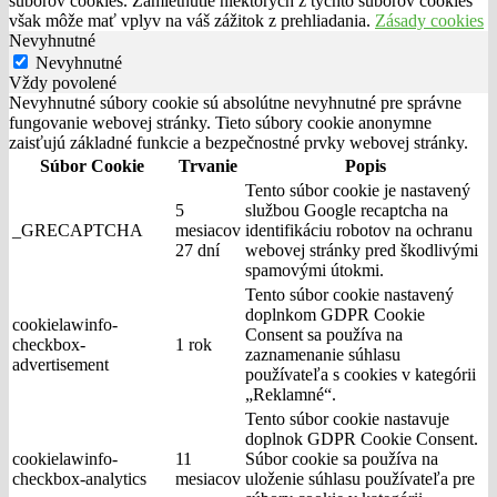
súborov cookies. Zamietnutie niektorých z týchto súborov cookies
však môže mať vplyv na váš zážitok z prehliadania.
Zásady cookies
Nevyhnutné
Nevyhnutné
Vždy povolené
Nevyhnutné súbory cookie sú absolútne nevyhnutné pre správne
fungovanie webovej stránky. Tieto súbory cookie anonymne
zaisťujú základné funkcie a bezpečnostné prvky webovej stránky.
Súbor Cookie
Trvanie
Popis
Tento súbor cookie je nastavený
5
službou Google recaptcha na
_GRECAPTCHA
mesiacov
identifikáciu robotov na ochranu
27 dní
webovej stránky pred škodlivými
spamovými útokmi.
Tento súbor cookie nastavený
doplnkom GDPR Cookie
cookielawinfo-
Consent sa používa na
checkbox-
1 rok
zaznamenanie súhlasu
advertisement
používateľa s cookies v kategórii
„Reklamné“.
Tento súbor cookie nastavuje
doplnok GDPR Cookie Consent.
cookielawinfo-
11
Súbor cookie sa používa na
checkbox-analytics
mesiacov
uloženie súhlasu používateľa pre