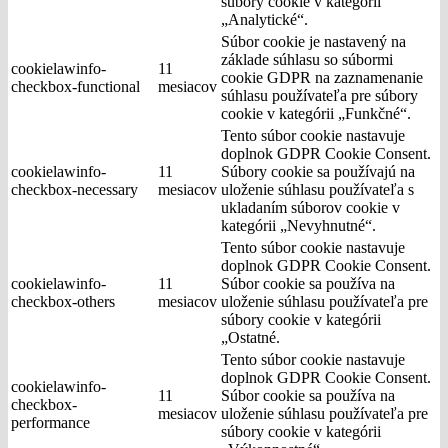
súbory cookie v kategórii
„Analytické“.
Súbor cookie je nastavený na
základe súhlasu so súbormi
cookielawinfo-
11
cookie GDPR na zaznamenanie
checkbox-functional
mesiacov
súhlasu používateľa pre súbory
cookie v kategórii „Funkčné“.
Tento súbor cookie nastavuje
doplnok GDPR Cookie Consent.
cookielawinfo-
11
Súbory cookie sa používajú na
checkbox-necessary
mesiacov
uloženie súhlasu používateľa s
ukladaním súborov cookie v
kategórii „Nevyhnutné“.
Tento súbor cookie nastavuje
doplnok GDPR Cookie Consent.
cookielawinfo-
11
Súbor cookie sa používa na
checkbox-others
mesiacov
uloženie súhlasu používateľa pre
súbory cookie v kategórii
„Ostatné.
Tento súbor cookie nastavuje
doplnok GDPR Cookie Consent.
cookielawinfo-
11
Súbor cookie sa používa na
checkbox-
mesiacov
uloženie súhlasu používateľa pre
performance
súbory cookie v kategórii