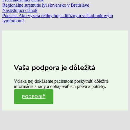
Regionálne stretnutie lyl slovensko v Bratislave
Nasledujúci článok
Podcast: Ako vyzerá reálny boj s difúznym veľkobunkovým
lymfómom?
Vaša podpora je dôležitá
Vďaka nej dokážeme pacientom poskytnúť dôležité
informácie a rady a obhajovať ich práva a potreby.
PODPORIŤ