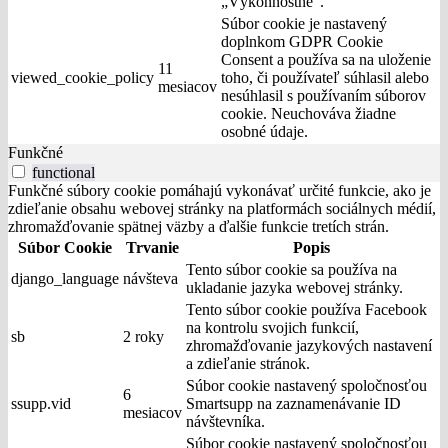
„Výkonnostné“.
Súbor cookie je nastavený
doplnkom GDPR Cookie
Consent a používa sa na uloženie
11
viewed_cookie_policy
toho, či používateľ súhlasil alebo
mesiacov
nesúhlasil s používaním súborov
cookie. Neuchováva žiadne
osobné údaje.
Funkčné
functional
Funkčné súbory cookie pomáhajú vykonávať určité funkcie, ako je
zdieľanie obsahu webovej stránky na platformách sociálnych médií,
zhromažďovanie spätnej väzby a ďalšie funkcie tretích strán.
Súbor Cookie
Trvanie
Popis
Tento súbor cookie sa používa na
django_language
návšteva
ukladanie jazyka webovej stránky.
Tento súbor cookie používa Facebook
na kontrolu svojich funkcií,
sb
2 roky
zhromažďovanie jazykových nastavení
a zdieľanie stránok.
Súbor cookie nastavený spoločnosťou
6
ssupp.vid
Smartsupp na zaznamenávanie ID
mesiacov
návštevníka.
Súbor cookie nastavený spoločnosťou