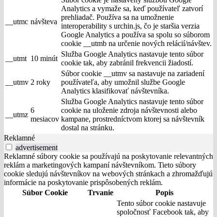
Analytics a vymaže sa, keď používateľ zatvorí
prehliadač. Používa sa na umožnenie
__utmc
návšteva
interoperability s urchin.js, čo je staršia verzia
Google Analytics a používa sa spolu so súborom
cookie __utmb na určenie nových relácií/návštev.
Služba Google Analytics nastavuje tento súbor
__utmt
10 minút
cookie tak, aby zabránil frekvencii žiadostí.
Súbor cookie __utmv sa nastavuje na zariadení
__utmv
2 roky
používateľa, aby umožnil službe Google
Analytics klasifikovať návštevníka.
Služba Google Analytics nastavuje tento súbor
6
cookie na uloženie zdroja návštevnosti alebo
__utmz
mesiacov
kampane, prostredníctvom ktorej sa návštevník
dostal na stránku.
Reklamné
advertisement
Reklamné súbory cookie sa používajú na poskytovanie relevantných
reklám a marketingových kampaní návštevníkom. Tieto súbory
cookie sledujú návštevníkov na webových stránkach a zhromažďujú
informácie na poskytovanie prispôsobených reklám.
Súbor Cookie
Trvanie
Popis
Tento súbor cookie nastavuje
spoločnosť Facebook tak, aby