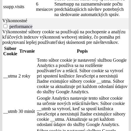
6
Smartsupp na zaznamenávanie počtu
ssupp.visits
mesiacov
predchádzajúcich návštev potrebných
na sledovanie automatických správ.
Výkonnostné
performance
Výkonnostné súbory cookie sa používajú na pochopenie a analýzu
kľúčových indexov výkonnosti webovej stránky, čo pomáha pri
poskytovaní lepšej používateľskej skúsenosti pre návštevníkov.
Súbor
Trvanie
Popis
Cookie
Tento súbor cookie je nastavený službou Google
Analytics a používa sa na rozlíšenie
používateľov a relácií. Súbor cookie sa vytvorí
__utma
2 roky
pri spustení knižnice JavaScript a neexistujú
žiadne existujúce súbory cookie __utma. Súbor
cookie sa aktualizuje pri každom odoslaní údajov
do služby Google Analytics.
Google Analytics nastavuje tento súbor cookie
na určenie nových relácií/návštev. Súbor cookie
__utmb sa vytvorí, keď sa spustí knižnica
__utmb
30 minút
JavaScript a neexistujú žiadne existujúce súbory
cookie __utma. Aktualizuje sa pri každom
odoslaní údajov do služby Google Analytics.
Súbor cookie je nastavený službou Google