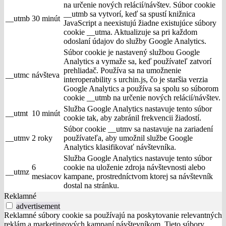
na určenie nových relácií/návštev. Súbor cookie
__utmb sa vytvorí, keď sa spustí knižnica
__utmb
30 minút
JavaScript a neexistujú žiadne existujúce súbory
cookie __utma. Aktualizuje sa pri každom
odoslaní údajov do služby Google Analytics.
Súbor cookie je nastavený službou Google
Analytics a vymaže sa, keď používateľ zatvorí
prehliadač. Používa sa na umožnenie
__utmc
návšteva
interoperability s urchin.js, čo je staršia verzia
Google Analytics a používa sa spolu so súborom
cookie __utmb na určenie nových relácií/návštev.
Služba Google Analytics nastavuje tento súbor
__utmt
10 minút
cookie tak, aby zabránil frekvencii žiadostí.
Súbor cookie __utmv sa nastavuje na zariadení
__utmv
2 roky
používateľa, aby umožnil službe Google
Analytics klasifikovať návštevníka.
Služba Google Analytics nastavuje tento súbor
6
cookie na uloženie zdroja návštevnosti alebo
__utmz
mesiacov
kampane, prostredníctvom ktorej sa návštevník
dostal na stránku.
Reklamné
advertisement
Reklamné súbory cookie sa používajú na poskytovanie relevantných
reklám a marketingových kampaní návštevníkom. Tieto súbory