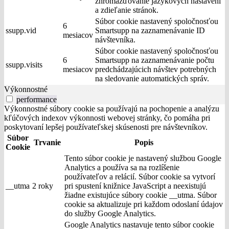
zhromažďovanie jazykových nastavení
a zdieľanie stránok.
Súbor cookie nastavený spoločnosťou
6
ssupp.vid
Smartsupp na zaznamenávanie ID
mesiacov
návštevníka.
Súbor cookie nastavený spoločnosťou
6
Smartsupp na zaznamenávanie počtu
ssupp.visits
mesiacov
predchádzajúcich návštev potrebných
na sledovanie automatických správ.
Výkonnostné
performance
Výkonnostné súbory cookie sa používajú na pochopenie a analýzu
kľúčových indexov výkonnosti webovej stránky, čo pomáha pri
poskytovaní lepšej používateľskej skúsenosti pre návštevníkov.
Súbor
Trvanie
Popis
Cookie
Tento súbor cookie je nastavený službou Google
Analytics a používa sa na rozlíšenie
používateľov a relácií. Súbor cookie sa vytvorí
__utma
2 roky
pri spustení knižnice JavaScript a neexistujú
žiadne existujúce súbory cookie __utma. Súbor
cookie sa aktualizuje pri každom odoslaní údajov
do služby Google Analytics.
Google Analytics nastavuje tento súbor cookie