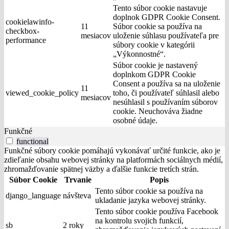
Tento súbor cookie nastavuje
doplnok GDPR Cookie Consent.
cookielawinfo-
11
Súbor cookie sa používa na
checkbox-
mesiacov
uloženie súhlasu používateľa pre
performance
súbory cookie v kategórii
„Výkonnostné“.
Súbor cookie je nastavený
doplnkom GDPR Cookie
Consent a používa sa na uloženie
11
viewed_cookie_policy
toho, či používateľ súhlasil alebo
mesiacov
nesúhlasil s používaním súborov
cookie. Neuchováva žiadne
osobné údaje.
Funkčné
functional
Funkčné súbory cookie pomáhajú vykonávať určité funkcie, ako je
zdieľanie obsahu webovej stránky na platformách sociálnych médií,
zhromažďovanie spätnej väzby a ďalšie funkcie tretích strán.
Súbor Cookie
Trvanie
Popis
Tento súbor cookie sa používa na
django_language
návšteva
ukladanie jazyka webovej stránky.
Tento súbor cookie používa Facebook
na kontrolu svojich funkcií,
sb
2 roky