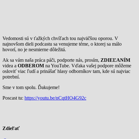
Vedomosti sú v ťažkých chvíľach tou najväčšou oporou. V
najnovšom dieli podcastu sa venujeme téme, o ktorej sa málo
hovorí, no je nesmierne dôležitá.
Ak sa vám naša práca páči, podporte nás, prosím,
ZDIEĽANÍM
videa a
ODBEROM
na YouTube. Vďaka vašej podpore môžeme
osloviť viac ľudí a prinášať hlasy odborníkov tam, kde sú najviac
potrební.
Sme v tom spolu. Ďakujeme!
Poscast tu:
https://youtu.be/nCqtHO4G92c
Zdieľať