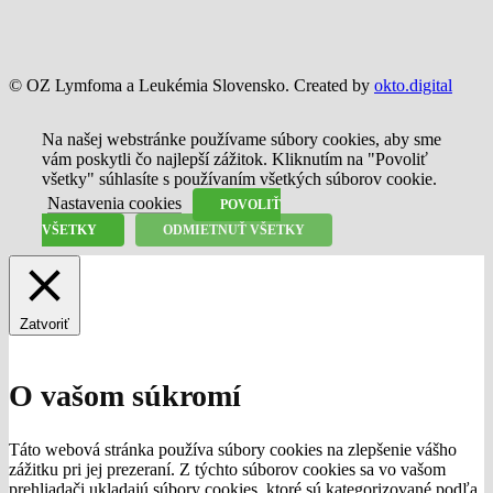
© OZ Lymfoma a Leukémia Slovensko. Created by
okto.digital
Na našej webstránke používame súbory cookies, aby sme
vám poskytli čo najlepší zážitok. Kliknutím na "Povoliť
všetky" súhlasíte s používaním všetkých súborov cookie.
Nastavenia cookies
POVOLIŤ
VŠETKY
ODMIETNUŤ VŠETKY
Zatvoriť
O vašom súkromí
Táto webová stránka používa súbory cookies na zlepšenie vášho
zážitku pri jej prezeraní. Z týchto súborov cookies sa vo vašom
prehliadači ukladajú súbory cookies, ktoré sú kategorizované podľa