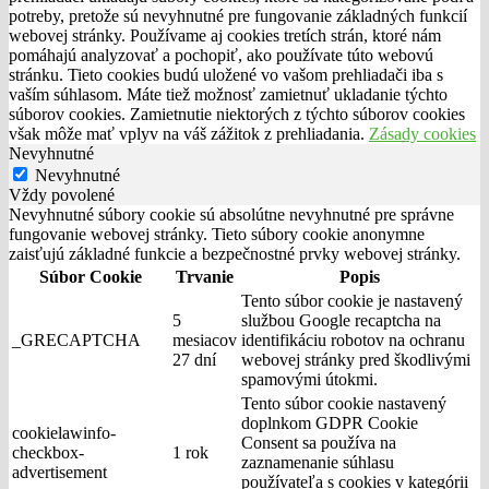
potreby, pretože sú nevyhnutné pre fungovanie základných funkcií
webovej stránky. Používame aj cookies tretích strán, ktoré nám
pomáhajú analyzovať a pochopiť, ako používate túto webovú
stránku. Tieto cookies budú uložené vo vašom prehliadači iba s
vaším súhlasom. Máte tiež možnosť zamietnuť ukladanie týchto
súborov cookies. Zamietnutie niektorých z týchto súborov cookies
však môže mať vplyv na váš zážitok z prehliadania.
Zásady cookies
Nevyhnutné
Nevyhnutné
Vždy povolené
Nevyhnutné súbory cookie sú absolútne nevyhnutné pre správne
fungovanie webovej stránky. Tieto súbory cookie anonymne
zaisťujú základné funkcie a bezpečnostné prvky webovej stránky.
Súbor Cookie
Trvanie
Popis
Tento súbor cookie je nastavený
5
službou Google recaptcha na
_GRECAPTCHA
mesiacov
identifikáciu robotov na ochranu
27 dní
webovej stránky pred škodlivými
spamovými útokmi.
Tento súbor cookie nastavený
doplnkom GDPR Cookie
cookielawinfo-
Consent sa používa na
checkbox-
1 rok
zaznamenanie súhlasu
advertisement
používateľa s cookies v kategórii