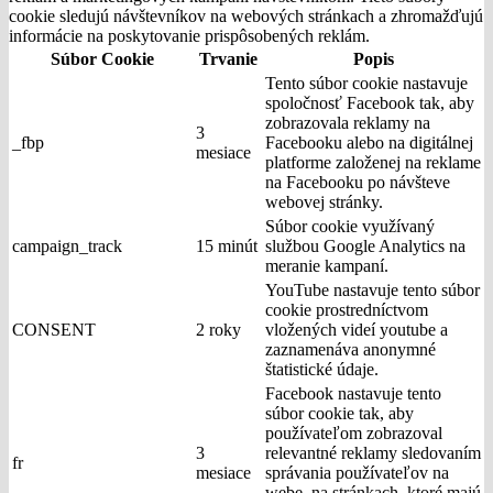
cookie sledujú návštevníkov na webových stránkach a zhromažďujú
informácie na poskytovanie prispôsobených reklám.
Súbor Cookie
Trvanie
Popis
Tento súbor cookie nastavuje
spoločnosť Facebook tak, aby
zobrazovala reklamy na
3
_fbp
Facebooku alebo na digitálnej
mesiace
platforme založenej na reklame
na Facebooku po návšteve
webovej stránky.
Súbor cookie využívaný
campaign_track
15 minút
službou Google Analytics na
meranie kampaní.
YouTube nastavuje tento súbor
cookie prostredníctvom
CONSENT
2 roky
vložených videí youtube a
zaznamenáva anonymné
štatistické údaje.
Facebook nastavuje tento
súbor cookie tak, aby
používateľom zobrazoval
3
relevantné reklamy sledovaním
fr
mesiace
správania používateľov na
webe, na stránkach, ktoré majú