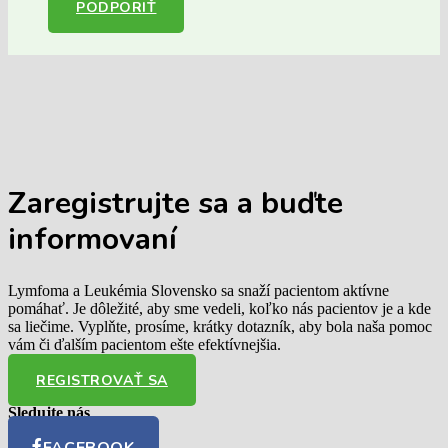
PODPORIŤ
Zaregistrujte sa
a buďte
informovaní
Lymfoma a Leukémia Slovensko sa snaží pacientom aktívne
pomáhať. Je dôležité, aby sme vedeli, koľko nás pacientov je a kde
sa liečime. Vyplňte, prosíme, krátky dotazník, aby bola naša pomoc
vám či ďalším pacientom ešte efektívnejšia.
REGISTROVAŤ SA
Sledujte nás
FACEBOOK