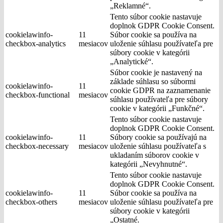
„Reklamné“.
Tento súbor cookie nastavuje
doplnok GDPR Cookie Consent.
cookielawinfo-
11
Súbor cookie sa používa na
checkbox-analytics
mesiacov
uloženie súhlasu používateľa pre
súbory cookie v kategórii
„Analytické“.
Súbor cookie je nastavený na
základe súhlasu so súbormi
cookielawinfo-
11
cookie GDPR na zaznamenanie
checkbox-functional
mesiacov
súhlasu používateľa pre súbory
cookie v kategórii „Funkčné“.
Tento súbor cookie nastavuje
doplnok GDPR Cookie Consent.
cookielawinfo-
11
Súbory cookie sa používajú na
checkbox-necessary
mesiacov
uloženie súhlasu používateľa s
ukladaním súborov cookie v
kategórii „Nevyhnutné“.
Tento súbor cookie nastavuje
doplnok GDPR Cookie Consent.
cookielawinfo-
11
Súbor cookie sa používa na
checkbox-others
mesiacov
uloženie súhlasu používateľa pre
súbory cookie v kategórii
„Ostatné.