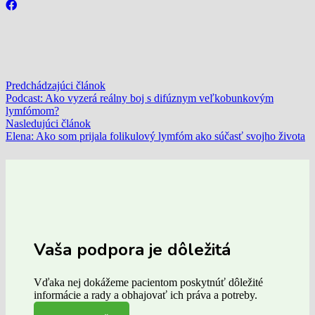
Predchádzajúci článok
Podcast: Ako vyzerá reálny boj s difúznym veľkobunkovým
lymfómom?
Nasledujúci článok
Elena: Ako som prijala folikulový lymfóm ako súčasť svojho života
Vaša podpora je dôležitá
Vďaka nej dokážeme pacientom poskytnúť dôležité
informácie a rady a obhajovať ich práva a potreby.