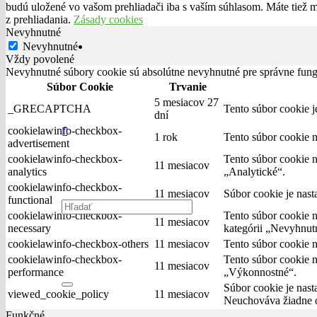
budú uložené vo vašom prehliadači iba s vaším súhlasom. Máte tiež 
z prehliadania.
Zásady cookies
Nevyhnutné
Nevyhnutné
Vždy povolené
Nevyhnutné súbory cookie sú absolútne nevyhnutné pre správne fung
Súbor Cookie
Trvanie
5 mesiacov 27
_GRECAPTCHA
Tento súbor cookie 
dní
cookielawinfo-checkbox-
1 rok
Tento súbor cookie 
advertisement
cookielawinfo-checkbox-
Tento súbor cookie 
11 mesiacov
analytics
„Analytické“.
cookielawinfo-checkbox-
11 mesiacov
Súbor cookie je nas
functional
cookielawinfo-checkbox-
Tento súbor cookie 
11 mesiacov
necessary
kategórii „Nevyhnut
cookielawinfo-checkbox-others
11 mesiacov
Tento súbor cookie 
cookielawinfo-checkbox-
Tento súbor cookie 
11 mesiacov
performance
„Výkonnostné“.
Súbor cookie je nas
viewed_cookie_policy
11 mesiacov
Neuchováva žiadne 
Funkčné