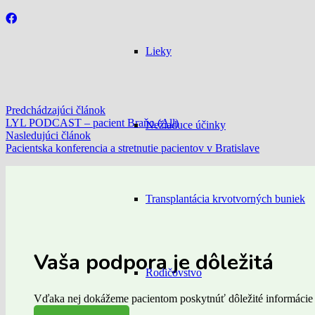
Lieky
Predchádzajúci článok
LYL PODCAST – pacient Braňo (All)
Nežiaduce účinky
Nasledujúci článok
Pacientska konferencia a stretnutie pacientov v Bratislave
Transplantácia krvotvorných buniek
Vaša podpora je dôležitá
Rodičovstvo
Vďaka nej dokážeme pacientom poskytnúť dôležité informácie a