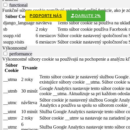
functional
Funkčné súbory cookie pomáhajú vykonávať určité funkcie, ako je zdi
PODPORTE NÁS
DARUJTE 2%
Súbor Cookie
Trvanie
django_language
návšteva
Tento súbor cookie sa používa na uklad
sb
2 roky
Tento súbor cookie používa Facebook na
ssupp.vid
6 mesiacov
Súbor cookie nastavený spoločnosťou 
ssupp.visits
6 mesiacov
Súbor cookie nastavený spoločnosťou 
Výkonnostné
performance
Výkonnostné súbory cookie sa používajú na pochopenie a analýzu kľú
Súbor
Trvanie
Cookie
Tento súbor cookie je nastavený službou Google An
__utma
2 roky
existujúce súbory cookie __utma. Súbor cookie s
Google Analytics nastavuje tento súbor cookie na 
__utmb
30 minút
cookie __utma. Aktualizuje sa pri každom odosla
Súbor cookie je nastavený službou Google Analytic
__utmc
návšteva
Analytics a používa sa spolu so súborom cookie _
__utmt
10 minút
Služba Google Analytics nastavuje tento súbor coo
__utmv
2 roky
Súbor cookie __utmv sa nastavuje na zariadení p
6
__utmz
Služba Google Analytics nastavuje tento súbor co
mesiacov