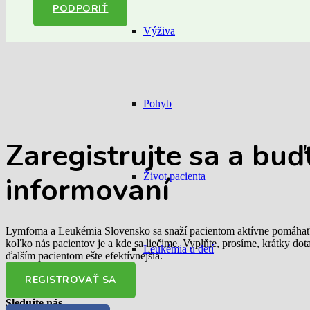
PODPORIŤ
Výživa
Pohyb
Zaregistrujte sa
a buď
Život pacienta
informovaní
Lymfoma a Leukémia Slovensko sa snaží pacientom aktívne pomáhať. 
koľko nás pacientov je a kde sa liečime. Vyplňte, prosíme, krátky do
Leukémia u detí
ďalším pacientom ešte efektívnejšia.
REGISTROVAŤ SA
Sledujte nás