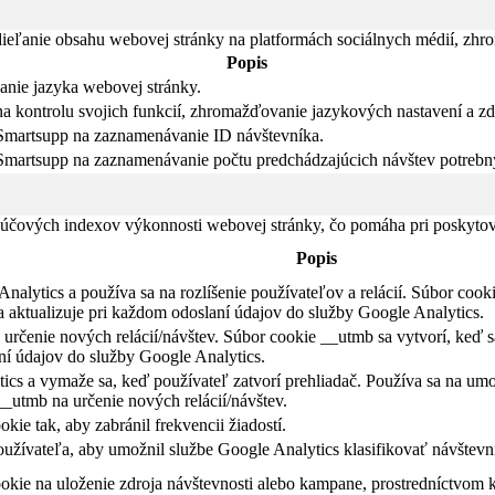
eľanie obsahu webovej stránky na platformách sociálnych médií, zhroma
Popis
anie jazyka webovej stránky.
 kontrolu svojich funkcií, zhromažďovanie jazykových nastavení a zdi
Smartsupp na zaznamenávanie ID návštevníka.
Smartsupp na zaznamenávanie počtu predchádzajúcich návštev potrebný
čových indexov výkonnosti webovej stránky, čo pomáha pri poskytovan
Popis
alytics a používa sa na rozlíšenie používateľov a relácií. Súbor cookie
a aktualizuje pri každom odoslaní údajov do služby Google Analytics.
určenie nových relácií/návštev. Súbor cookie __utmb sa vytvorí, keď sa
ní údajov do služby Google Analytics.
s a vymaže sa, keď používateľ zatvorí prehliadač. Používa sa na umožne
_utmb na určenie nových relácií/návštev.
kie tak, aby zabránil frekvencii žiadostí.
oužívateľa, aby umožnil službe Google Analytics klasifikovať návštevn
okie na uloženie zdroja návštevnosti alebo kampane, prostredníctvom kt