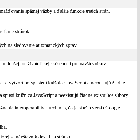
žďovanie spätnej väzby a ďalšie funkcie tretích strán.
eľanie stránok.
ch na sledovanie automatických správ.
í lepšej používateľskej skúsenosti pre návštevníkov.
 sa vytvorí pri spustení knižnice JavaScript a neexistujú žiadne
 spustí knižnica JavaScript a neexistujú žiadne existujúce súbory
nie interoperability s urchin.js, čo je staršia verzia Google
íka.
orej sa návštevník dostal na stránku.