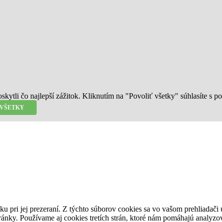
ytli čo najlepší zážitok. Kliknutím na "Povoliť všetky" súhlasíte s 
 VŠETKY
u pri jej prezeraní. Z týchto súborov cookies sa vo vašom prehliadači 
ánky. Používame aj cookies tretích strán, ktoré nám pomáhajú analyzo