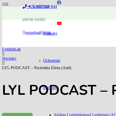
Leukémia
+421 907 549 844
(08:00-19:00)
poradna@lyl.sk
Príznaky
Lymfom.sk
Novinky
Ochorenie
LYL PODCAST – Pacientka Elena (Aml)
LYL PODCAST – P
Podtypy
Akútna Lymfoblastová Leukémia (A