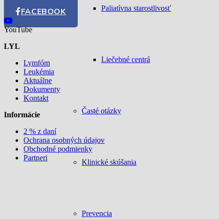
Paliatívna starostlivosť
FACEBOOK
YouTube
LYL
Liečebné centrá
Lymfóm
Leukémia
Aktuálne
Dokumenty
Kontakt
Časté otázky
Informácie
2 % z daní
Ochrana osobných údajov
Obchodné podmienky
Partneri
Klinické skúšania
Prevencia