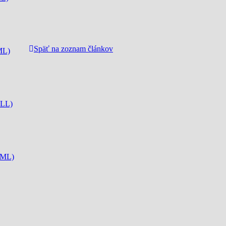
Späť na zoznam článkov
ML)
CLL)
CML)