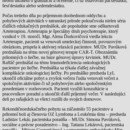
neboli ukrátení o gratuláciu a ocenenie, či už oslavovali päťdesiatku,
šesťdesiatku alebo sedemdesiatku.
Počas tretieho dňa po príjemnom doobednom oddychu a
pohybových aktivitách v tatranskej prírode pokračovala nielen séria
ďalších edukačných prednášok, ale popoludnie sme odštartovali
Arteterapiou. Arteterapia je špeciálny druh psychoterapie, ktorý
vznikol v 19. storočí. Mgr. Alena Ďurkovičová viedla lekciu
Arteterapie, pacienti sa venovali umeleckej činnosti, povrazovým
obrázkom, prispela k aktívnej relaxácii pacientov. MUDr. Pavúková
prednášala na tému novej génovej terapie CAR-T. Oboznámila
prítomných o liečbe, na báze génovej úpravy krviniek. MUDr.
Raffáč prednášal na tému Imunodeficiencia onkologických
pacientov po liečbe. Prednáška sa týkala ďalšej závažnej
komplikácie onkologickej liečby. Po prednáške predseda LyL
ukončil oficiálne pobyt a zvyšok večera ľudia venovali večeri a
spoločným aktivitám či už pohybovým alebo spoločenským
posedeniam v rozhovoroch. Pacienti využili konzultácie u
pracovníkov poradní a ukončili ďalší príjemný večer. V nasledujúci
deň po raňajkách sa všetci rozišli do svojich domovov.
Rekondičnoedukačného pobytu sa zúčastnilo 55 pacientov a
prítomní boli aj členovia OZ Lymfoma a Leukémia tímu – predseda
Ladislav Lekár, pacientska poradňa – MUDr. Simona Pavúková,
sociálne a právne poradenstvo – Ing. Tatiana Lekárová, pacientska
poradňa – Miriam Cverenkárová a samozrejme ambasádorka Mgr.