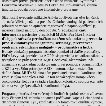
účastníkov privítal predseda občianskeho združenia Lymfoma a
Leukémia Slovensko, Ladislav Lekár. MUDr.Pavúková, členka
tímu LyL, podala podrobné informácie o programe.
Slávnostné uvedenie aplikácie Allivia do života nás ešte len čaká,
ale naša Allivia je už tu a pre nás. Onkohematologickí pacienti a ich
príbuzní sa začali do aplikácie registrovať a naplno využívať jej
možnosti hneď na druhý deň pobytu.
V edukačnej časti
informovala pacientov o aplikácii MUDr. Pavúková, ktorá
ďalej pokračovala prednáškou na tému sekundárna prevencia
pred sekundárnymi malignitami, skríningy , preventívne
opatrenia, sekundárne malignity – problematika a liečba
.
Bohatý edukačný program následne ponúkol tri ďalšie prednášky.
PhDr.Lévyová, prezidentka AOPP nás previedla tematikou zákonov
týkajúcich sa práv pacienta. Mgr. Godálová, záchranárka, nás
zoznámila so základmi poskytovania prvej pomoci, s pojmami RLP
a RZP a využitím prístrojov AED – automatického externého
defibrilátora. MUDr.Slanina nám predostrel tematiku kardiotoxicity,
ktorá sa týka mnohých z nás. Je tou najvážnejšou komplikáciou
onkologickej liečby a vyžaduje kardioonkologickú spoluprácu, tejto
téme sa venuje špecializácia kardioonkológia.
Program pokračoval vo večerných hodinách spoločenskou zábavou,
kedy členom LyL zahrala do tanca i počúvania kapela Lekár band a
dlhoroční členovia LyL, ktorí oslávili v tomto roku okrúhle výročie,