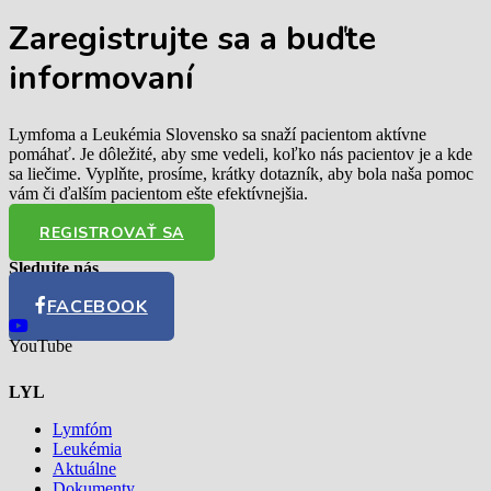
Zaregistrujte sa
a buďte
informovaní
Lymfoma a Leukémia Slovensko sa snaží pacientom aktívne
pomáhať. Je dôležité, aby sme vedeli, koľko nás pacientov je a kde
sa liečime. Vyplňte, prosíme, krátky dotazník, aby bola naša pomoc
vám či ďalším pacientom ešte efektívnejšia.
REGISTROVAŤ SA
Sledujte nás
FACEBOOK
YouTube
LYL
Lymfóm
Leukémia
Aktuálne
Dokumenty