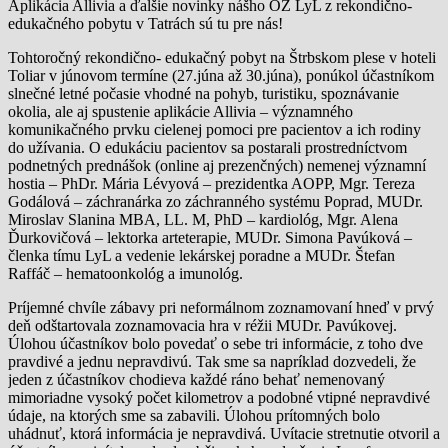
Aplikácia Allivia a ďalšie novinky nášho OZ LyL z rekondično-
edukačného pobytu v Tatrách sú tu pre nás!
Tohtoročný rekondično- edukačný pobyt na Štrbskom plese v hoteli
Toliar v júnovom termíne (27.júna až 30.júna), ponúkol účastníkom
slnečné letné počasie vhodné na pohyb, turistiku, spoznávanie
okolia, ale aj spustenie aplikácie Allivia – významného
komunikačného prvku cielenej pomoci pre pacientov a ich rodiny
do užívania. O edukáciu pacientov sa postarali prostredníctvom
podnetných prednášok (online aj prezenčných) nemenej významní
hostia – PhDr. Mária Lévyová – prezidentka AOPP, Mgr. Tereza
Godálová – záchranárka zo záchranného systému Poprad, MUDr.
Miroslav Slanina MBA, LL. M, PhD – kardiológ, Mgr. Alena
Ďurkovičová – lektorka arteterapie, MUDr. Simona Pavúková –
členka tímu LyL a vedenie lekárskej poradne a MUDr. Štefan
Raffáč – hematoonkológ a imunológ.
Príjemné chvíle zábavy pri neformálnom zoznamovaní hneď v prvý
deň odštartovala zoznamovacia hra v réžii MUDr. Pavúkovej.
Úlohou účastníkov bolo povedať o sebe tri informácie, z toho dve
pravdivé a jednu nepravdivú. Tak sme sa napríklad dozvedeli, že
jeden z účastníkov chodieva každé ráno behať nemenovaný
mimoriadne vysoký počet kilometrov a podobné vtipné nepravdivé
údaje, na ktorých sme sa zabavili. Úlohou prítomných bolo
uhádnuť, ktorá informácia je nepravdivá. Uvítacie stretnutie otvoril a