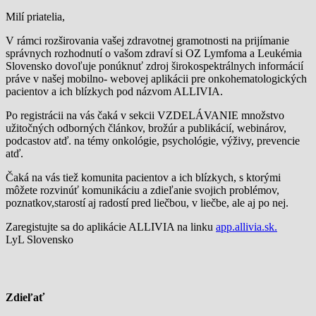
Milí priatelia,
V rámci rozširovania vašej zdravotnej gramotnosti na prijímanie
správnych rozhodnutí o vašom zdraví si OZ Lymfoma a Leukémia
Slovensko dovoľuje ponúknuť zdroj širokospektrálnych informácií
práve v našej mobilno- webovej aplikácii pre onkohematologických
pacientov a ich blízkych pod názvom ALLIVIA.
Po registrácii na vás čaká v sekcii VZDELÁVANIE množstvo
užitočných odborných článkov, brožúr a publikácií, webinárov,
podcastov atď. na témy onkológie, psychológie, výživy, prevencie
atď.
Čaká na vás tiež komunita pacientov a ich blízkych, s ktorými
môžete rozvinúť komunikáciu a zdieľanie svojich problémov,
poznatkov,starostí aj radostí pred liečbou, v liečbe, ale aj po nej.
Zaregistujte sa do aplikácie ALLIVIA na linku
app.allivia.sk.
LyL Slovensko
Zdieľať