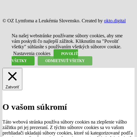
© OZ Lymfoma a Leukémia Slovensko. Created by
okto.digital
Na našej webstránke používame súbory cookies, aby sme
vám poskytli čo najlepší zážitok. Kliknutím na "Povoliť
všetky" súhlasíte s používaním všetkých súborov cookie.
Nastavenia cookies
POVOLIŤ
VŠETKY
ODMIETNUŤ VŠETKY
Zatvoriť
O vašom súkromí
Táto webová stránka používa súbory cookies na zlepšenie vášho
zážitku pri jej prezeraní. Z týchto súborov cookies sa vo vašom
prehliadači ukladajú súbory cookies, ktoré sú kategorizované podľa