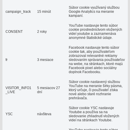
Súbor cookie využívaný službou
campaign_track
15 minút
Google Analytics na meranie
kampaní.
YouTube nastavuje tento súbor
cookie prostredníctvom vložených
CONSENT
2 roky
videí youtube a zaznamenáva
anonymné štatistické údaje.
Facebook nastavuje tento súbor
cookie tak, aby používateľom
zobrazoval relevantné reklamy
fr
3 mesiace
sledovaním správania používateľov
na webe, na stránkach, ktoré majú
Facebook pixel alebo sociálny
doplnok Facebooku.
Súbor cookie nastavený službou
YouTube na meranie šírky pásma,
VISITOR_INFO1
5 mesiacov 27
ktorý určuje, či používateľ získa
_LIVE
dní
nové alebo staré rozhranie
prehrávača.
Súbor cookie YSC nastavuje
Youtube a používa sa na
YSC
návšteva
sledovanie zhliadnutí vložených
videí na stránkach Youtube.
YouTube nastavuje tento súbor