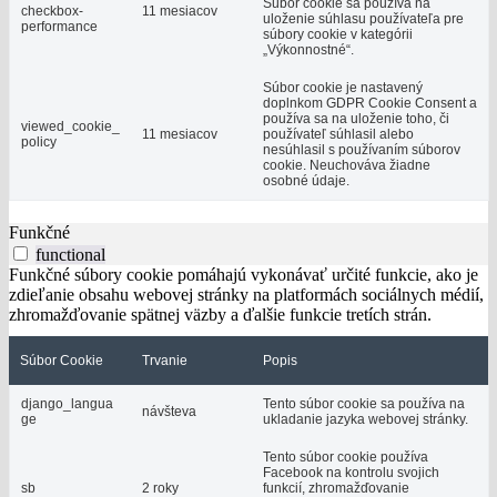
Súbor cookie sa používa na
checkbox-
11 mesiacov
uloženie súhlasu používateľa pre
performance
súbory cookie v kategórii
„Výkonnostné“.
Súbor cookie je nastavený
doplnkom GDPR Cookie Consent a
používa sa na uloženie toho, či
viewed_cookie_
11 mesiacov
používateľ súhlasil alebo
policy
nesúhlasil s používaním súborov
cookie. Neuchováva žiadne
osobné údaje.
Funkčné
functional
Funkčné súbory cookie pomáhajú vykonávať určité funkcie, ako je
zdieľanie obsahu webovej stránky na platformách sociálnych médií,
zhromažďovanie spätnej väzby a ďalšie funkcie tretích strán.
Súbor Cookie
Trvanie
Popis
django_langua
Tento súbor cookie sa používa na
návšteva
ge
ukladanie jazyka webovej stránky.
Tento súbor cookie používa
Facebook na kontrolu svojich
sb
2 roky
funkcií, zhromažďovanie