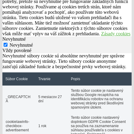
potreby, pretože sú nevyhnutné pre fungovanie základných funkcií
webovej stránky. Používame aj cookies tretích strán, ktoré nám
pomáhajú analyzovať a pochopiť, ako používate túto webovú
stránku. Tieto cookies budú uložené vo vašom prehliadači iba s
vaším súhlasom. Máte tiež možnosť zamietnuť ukladanie týchto
súborov cookies. Zamietnutie niektorých z týchto súborov cookies
však môže mať vplyv na váš zážitok z prehliadania.
Zásady cookies
Nevyhnutné
Nevyhnutné
Vždy povolené
Nevyhnutné súbory cookie sú absolútne nevyhnutné pre správne
fungovanie webovej stránky. Tieto súbory cookie anonymne
zaisťujú základné funkcie a bezpečnostné prvky webovej stránky.
Súbor Cookie
Trvanie
Popis
Tento súbor cookie je nastavený
službou Google recaptcha na
_GRECAPTCH
5 mesiacov 27
identifikáciu robotov na ochranu
A
dní
webovej stránky pred škodlivými
spamovými útokmi.
Tento súbor cookie nastavený
cookielawinfo-
doplnkom GDPR Cookie Consent
checkbox-
1 rok
sa používa na zaznamenanie
advertisement
súhlasu používateľa s cookies v