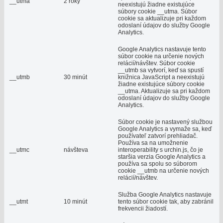
__utma
2 roky
neexistujú žiadne existujúce
súbory cookie __utma. Súbor
cookie sa aktualizuje pri každom
odoslaní údajov do služby Google
Analytics.
Google Analytics nastavuje tento
súbor cookie na určenie nových
relácií/návštev. Súbor cookie
__utmb sa vytvorí, keď sa spustí
__utmb
30 minút
knižnica JavaScript a neexistujú
žiadne existujúce súbory cookie
__utma. Aktualizuje sa pri každom
odoslaní údajov do služby Google
Analytics.
Súbor cookie je nastavený službou
Google Analytics a vymaže sa, keď
používateľ zatvorí prehliadač.
Používa sa na umožnenie
__utmc
návšteva
interoperability s urchin.js, čo je
staršia verzia Google Analytics a
používa sa spolu so súborom
cookie __utmb na určenie nových
relácií/návštev.
Služba Google Analytics nastavuje
__utmt
10 minút
tento súbor cookie tak, aby zabránil
frekvencii žiadostí.