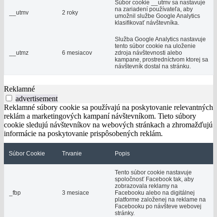
Súbor cookie __utmv sa nastavuje
na zariadení používateľa, aby
__utmv
2 roky
umožnil službe Google Analytics
klasifikovať návštevníka.
Služba Google Analytics nastavuje
tento súbor cookie na uloženie
__utmz
6 mesiacov
zdroja návštevnosti alebo
kampane, prostredníctvom ktorej sa
návštevník dostal na stránku.
Reklamné
advertisement
Reklamné súbory cookie sa používajú na poskytovanie relevantných
reklám a marketingových kampaní návštevníkom. Tieto súbory
cookie sledujú návštevníkov na webových stránkach a zhromažďujú
informácie na poskytovanie prispôsobených reklám.
Súbor Cookie
Trvanie
Popis
Tento súbor cookie nastavuje
spoločnosť Facebook tak, aby
zobrazovala reklamy na
_fbp
3 mesiace
Facebooku alebo na digitálnej
platforme založenej na reklame na
Facebooku po návšteve webovej
stránky.