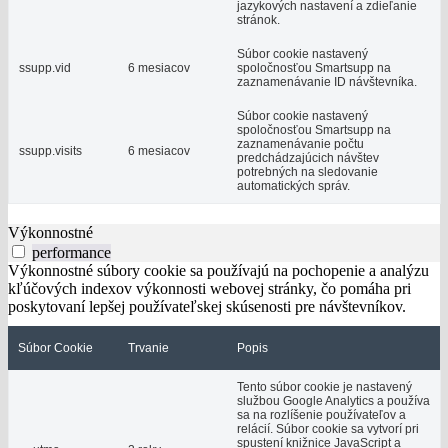
jazykových nastavení a zdieľanie
stránok.
Súbor cookie nastavený
ssupp.vid
6 mesiacov
spoločnosťou Smartsupp na
zaznamenávanie ID návštevníka.
Súbor cookie nastavený
spoločnosťou Smartsupp na
zaznamenávanie počtu
ssupp.visits
6 mesiacov
predchádzajúcich návštev
potrebných na sledovanie
automatických správ.
Výkonnostné
performance
Výkonnostné súbory cookie sa používajú na pochopenie a analýzu
kľúčových indexov výkonnosti webovej stránky, čo pomáha pri
poskytovaní lepšej používateľskej skúsenosti pre návštevníkov.
Súbor Cookie
Trvanie
Popis
Tento súbor cookie je nastavený
službou Google Analytics a používa
sa na rozlíšenie používateľov a
relácií. Súbor cookie sa vytvorí pri
spustení knižnice JavaScript a